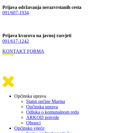
Prijava održavanja nerazvrstanih cesta
091/607-1934
Prijava kvarova na javnoj rasvjeti
091/617-1242
KONTAKT FORMA
Općinska uprava
Statut općine Marina
Općinska uprava
Odluka o komunalnom redu
ARKOD potvrde
Obrasci
Općinsko vijeće