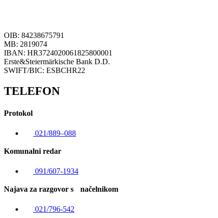
OIB: 84238675791
MB: 2819074
IBAN: HR3724020061825800001
Erste&Steiermärkische Bank D.D.
SWIFT/BIC: ESBCHR22
TELEFON
Protokol
021/889–088
Komunalni redar
091/607-1934
Najava za razgovor s načelnikom
021/796-542