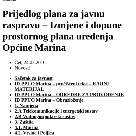
Prijedlog plana za javnu
raspravu – Izmjene i dopune
prostornog plana uređenja
Općine Marina
Čet, 24.03.2016
Novosti
Sažetak za javnost
ID PPUO Marina – pročišćeni tekst – RADNI
MATERIJAL
ID PPUO Marina – ODREDBE ZA PROVOĐENJE
ID PPUO Marina – Obrazloženje
1. Namjena
2.A Telekomunikacije i energetski sustav
2.B Vodnogospodarski sustav
3. Zaštita
4.1. Marina
4.2. Vrsine i Poljica