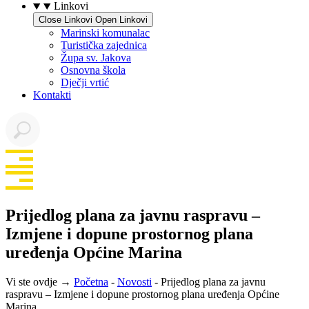
Linkovi
Close Linkovi
Open Linkovi
Marinski komunalac
Turistička zajednica
Župa sv. Jakova
Osnovna škola
Dječji vrtić
Kontakti
Prijedlog plana za javnu raspravu –
Izmjene i dopune prostornog plana
uređenja Općine Marina
Vi ste ovdje →
Početna
-
Novosti
-
Prijedlog plana za javnu
raspravu – Izmjene i dopune prostornog plana uređenja Općine
Marina