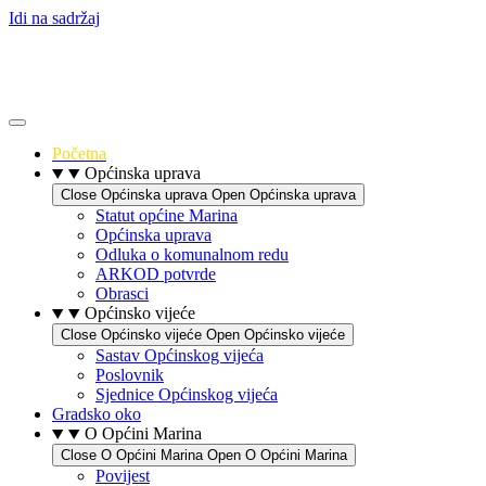
Idi na sadržaj
Početna
Općinska uprava
Close Općinska uprava
Open Općinska uprava
Statut općine Marina
Općinska uprava
Odluka o komunalnom redu
ARKOD potvrde
Obrasci
Općinsko vijeće
Close Općinsko vijeće
Open Općinsko vijeće
Sastav Općinskog vijeća
Poslovnik
Sjednice Općinskog vijeća
Gradsko oko
O Općini Marina
Close O Općini Marina
Open O Općini Marina
Povijest