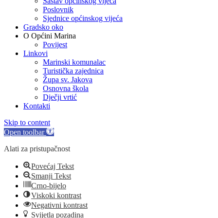
Sastav općinskog vijeća
Poslovnik
Sjednice općinskog vijeća
Gradsko oko
O Općini Marina
Povijest
Linkovi
Marinski komunalac
Turistička zajednica
Župa sv. Jakova
Osnovna škola
Dječji vrtić
Kontakti
Skip to content
Open toolbar
Alati za pristupačnost
Povećaj Tekst
Smanji Tekst
Crno-bijelo
Viskoki kontrast
Negativni kontrast
Svijetla pozadina