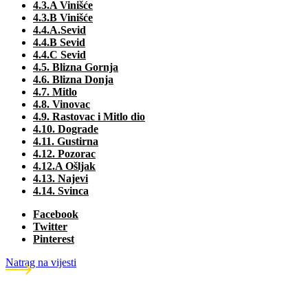
4.3.A Vinišće
4.3.B Vinišće
4.4.A.Sevid
4.4.B Sevid
4.4.C Sevid
4.5. Blizna Gornja
4.6. Blizna Donja
4.7. Mitlo
4.8. Vinovac
4.9. Rastovac i Mitlo dio
4.10. Dograde
4.11. Gustirna
4.12. Pozorac
4.12.A Ošljak
4.13. Najevi
4.14. Svinca
Facebook
Twitter
Pinterest
Natrag na vijesti