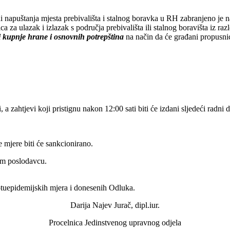
napuštanja mjesta prebivališta i stalnog boravka u RH zabranjeno je napu
a za ulazak i izlazak s područja prebivališta ili stalnog boravišta iz ra
ili kupnje hrane i osnovnih potrepština
na način da će građani propusni
 zahtjevi koji pristignu nakon 12:00 sati biti će izdani sljedeći radni 
 mjere biti će sankcionirano.
vom poslodavcu.
.
otuepidemijskih mjera i donesenih Odluka.
Darija Najev Jurač, dipl.iur.
Procelnica Jedinstvenog upravnog odjela