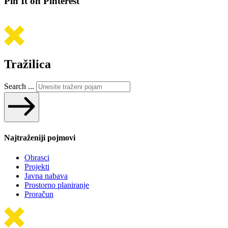
Pin It on Pinterest
Tražilica
Search ...
Najtraženiji pojmovi
Obrasci
Projekti
Javna nabava
Prostorno planiranje
Proračun