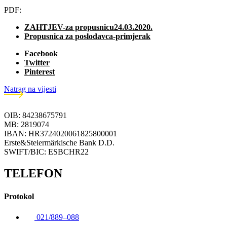
PDF:
ZAHTJEV-za propusnicu24.03.2020.
Propusnica za poslodavca-primjerak
Facebook
Twitter
Pinterest
Natrag na vijesti
OIB: 84238675791
MB: 2819074
IBAN: HR3724020061825800001
Erste&Steiermärkische Bank D.D.
SWIFT/BIC: ESBCHR22
TELEFON
Protokol
021/889–088