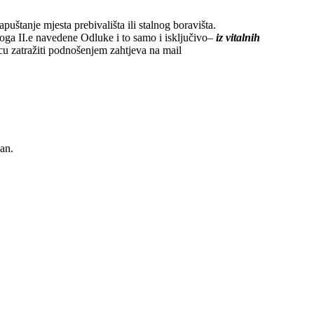
štanje mjesta prebivališta ili stalnog boravišta.
zloga II.e navedene Odluke i to samo i isključivo–
iz vitalnih
cu zatražiti podnošenjem zahtjeva na mail
dan.