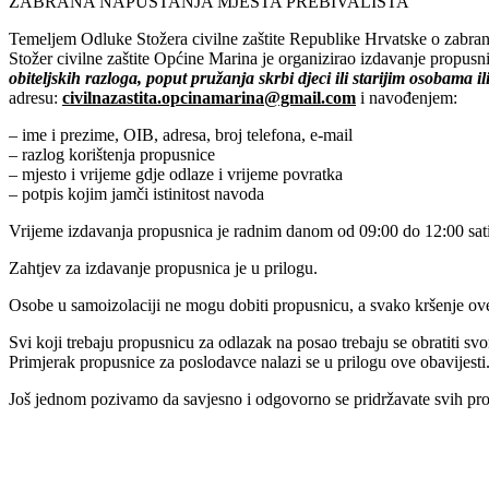
ZABRANA NAPUŠTANJA MJESTA PREBIVALIŠTA
Temeljem Odluke Stožera civilne zaštite Republike Hrvatske o zabrani 
Stožer civilne zaštite Općine Marina je organizirao izdavanje propusnic
obiteljskih razloga, poput pružanja skrbi djeci ili starijim osobama 
adresu:
civilnazastita.opcinamarina@gmail.com
i navođenjem:
– ime i prezime, OIB, adresa, broj telefona, e-mail
– razlog korištenja propusnice
– mjesto i vrijeme gdje odlaze i vrijeme povratka
– potpis kojim jamči istinitost navoda
Vrijeme izdavanja propusnica je radnim danom od 09:00 do 12:00 sati, a
Zahtjev za izdavanje propusnica je u prilogu.
Osobe u samoizolaciji ne mogu dobiti propusnicu, a svako kršenje ove
Svi koji trebaju propusnicu za odlazak na posao trebaju se obratiti s
Primjerak propusnice za poslodavce nalazi se u prilogu ove obavijesti
Još jednom pozivamo da savjesno i odgovorno se pridržavate svih pr