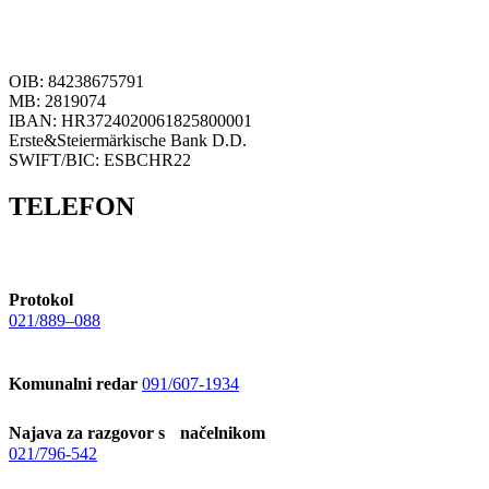
OIB: 84238675791
MB: 2819074
IBAN: HR3724020061825800001
Erste&Steiermärkische Bank D.D.
SWIFT/BIC: ESBCHR22
TELEFON
Protokol
021/889–088
Komunalni redar
091/607-1934
Najava za razgovor s načelnikom
021/796-542