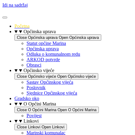
Idi na sadržaj
Početna
Općinska uprava
Close Općinska uprava
Open Općinska uprava
Statut općine Marina
Općinska uprava
Odluka o komunalnom redu
ARKOD potvrde
Obrasci
Općinsko vijeće
Close Općinsko vijeće
Open Općinsko vijeće
Sastav Općinskog vijeća
Poslovnik
Sjednice Općinskog vijeća
Gradsko oko
O Općini Marina
Close O Općini Marina
Open O Općini Marina
Povijest
Linkovi
Close Linkovi
Open Linkovi
Marinski komunalac