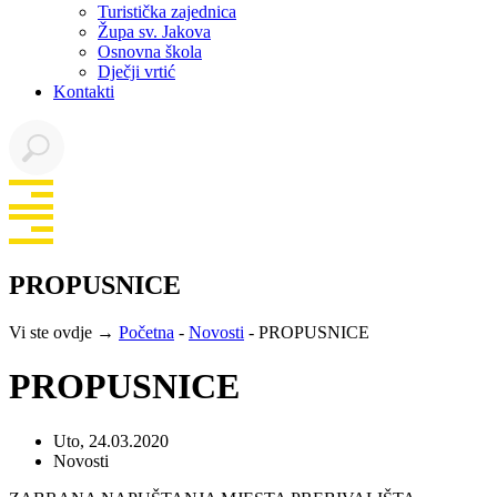
Turistička zajednica
Župa sv. Jakova
Osnovna škola
Dječji vrtić
Kontakti
PROPUSNICE
Vi ste ovdje →
Početna
-
Novosti
-
PROPUSNICE
PROPUSNICE
Uto, 24.03.2020
Novosti