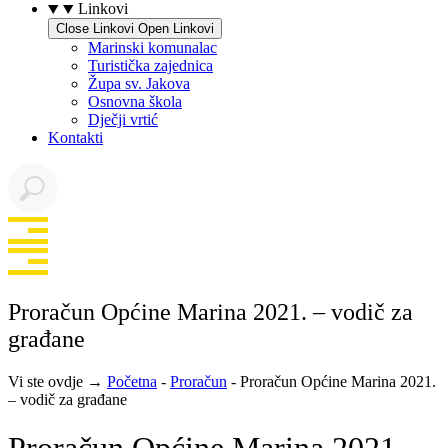
Linkovi
Close Linkovi
Open Linkovi
Marinski komunalac
Turistička zajednica
Župa sv. Jakova
Osnovna škola
Dječji vrtić
Kontakti
Proračun Općine Marina 2021. – vodič za
građane
Vi ste ovdje →
Početna
-
Proračun
-
Proračun Općine Marina 2021.
– vodič za građane