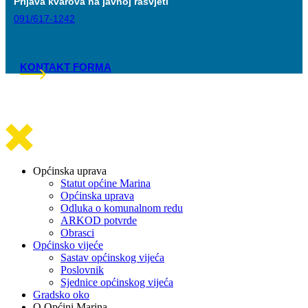
Prijava kvarova na javnoj rasvjeti
091/617-1242
KONTAKT FORMA
Općinska uprava
Statut općine Marina
Općinska uprava
Odluka o komunalnom redu
ARKOD potvrde
Obrasci
Općinsko vijeće
Sastav općinskog vijeća
Poslovnik
Sjednice općinskog vijeća
Gradsko oko
O Općini Marina