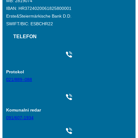
MB: 2819074
IBAN: HR3724020061825800001
Erste&Steiermärkische Bank D.D.
SWIFT/BIC: ESBCHR22
TELEFON
Protokol
021/889–088
Komunalni redar
091/607-1934