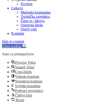
Povijest
Linkovi
Marinski komunalac
Turistička zajednica
Župa sv. Jakova
Osnovna škola
Dječji vrtić
Kontakti
Skip to content
Open toolbar
Alati za pristupačnost
Povećaj Tekst
Smanji Tekst
Crno-bijelo
Viskoki kontrast
Negativni kontrast
Svijetla pozadina
Podvuci poveznice
Čitljivi font
Reset