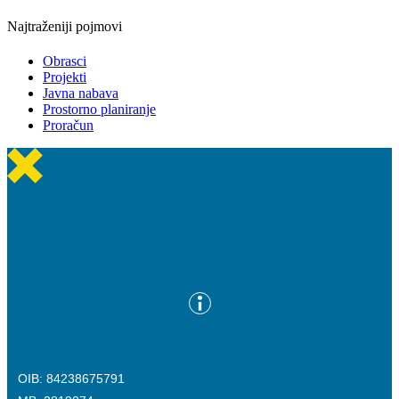
Najtraženiji pojmovi
Obrasci
Projekti
Javna nabava
Prostorno planiranje
Proračun
OIB: 84238675791