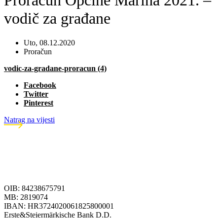
Proračun Općine Marina 2021. –
vodič za građane
Uto, 08.12.2020
Proračun
vodic-za-gradane-proracun (4)
Facebook
Twitter
Pinterest
Natrag na vijesti
OIB: 84238675791
MB: 2819074
IBAN: HR3724020061825800001
Erste&Steiermärkische Bank D.D.