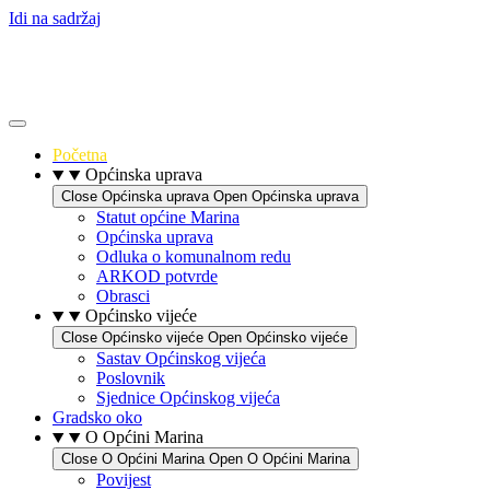
Idi na sadržaj
Početna
Općinska uprava
Close Općinska uprava
Open Općinska uprava
Statut općine Marina
Općinska uprava
Odluka o komunalnom redu
ARKOD potvrde
Obrasci
Općinsko vijeće
Close Općinsko vijeće
Open Općinsko vijeće
Sastav Općinskog vijeća
Poslovnik
Sjednice Općinskog vijeća
Gradsko oko
O Općini Marina
Close O Općini Marina
Open O Općini Marina
Povijest