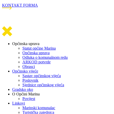
KONTAKT FORMA
Općinska uprava
Statut općine Marina
Općinska uprava
Odluka o komunalnom redu
ARKOD potvrde
Obrasci
Općinsko vijeće
Sastav općinskog vijeća
Poslovnik
Sjednice općinskog vijeća
Gradsko oko
O Općini Marina
Povijest
Linkovi
Marinski komunalac
Turistička zajednica