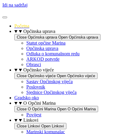
Idi na sadržaj
Početna
Općinska uprava
Close Općinska uprava
Open Općinska uprava
Statut općine Marina
Općinska uprava
Odluka o komunalnom redu
ARKOD potvrde
Obrasci
Općinsko vijeće
Close Općinsko vijeće
Open Općinsko vijeće
Sastav Općinskog vijeća
Poslovnik
Sjednice Općinskog vijeća
Gradsko oko
O Općini Marina
Close O Općini Marina
Open O Općini Marina
Povijest
Linkovi
Close Linkovi
Open Linkovi
Marinski komunalac