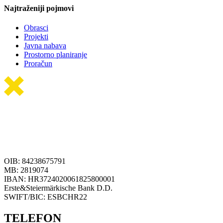
Najtraženiji pojmovi
Obrasci
Projekti
Javna nabava
Prostorno planiranje
Proračun
OIB: 84238675791
MB: 2819074
IBAN: HR3724020061825800001
Erste&Steiermärkische Bank D.D.
SWIFT/BIC: ESBCHR22
TELEFON