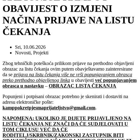
OBAVIJEST O IZMJENI
NAČINA PRIJAVE NA LISTU
ČEKANJA
Sri, 10.06.2026
Novosti
,
Projekti
Zbog tehničkih poteškoća prilikom prijave na prethodno objavljeni
obrazac za listu čekanja ovim putem obavještavamo zainteresirane
da se
prijava na listu čekanja više ne vrši popunjavanjem obrasca
preko prethodno objavljenog linka
u obavijesti
već popunjavanjem
obrasca u nastavku
–
OBRAZAC LISTA ČEKANJA
Popunjeni i potpisani obrazac potrebno je skenirati i dostaviti na
adresu elektroničke pošte:
kamppokretpjesmaprijateljstvo@gmail.com
.
NAPOMENA: UKOLIKO JE DIJETE PRIJAVLJENO NA
LISTU ČEKANJA NE ZNAČI DA ĆE SUDJELOVATI U
TOM CIKLUSU VEĆ DA ĆE
RODITELJ/SKRBNIK/ZAKONSKI ZASTUPNIK BITI