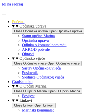
Idi na sadržaj
Početna
Općinska uprava
Close Općinska uprava
Open Općinska uprava
Statut općine Marina
Općinska uprava
Odluka o komunalnom redu
ARKOD potvrde
Obrasci
Općinsko vijeće
Close Općinsko vijeće
Open Općinsko vijeće
Sastav Općinskog vijeća
Poslovnik
Sjednice Općinskog vijeća
Gradsko oko
O Općini Marina
Close O Općini Marina
Open O Općini Marina
Povijest
Linkovi
Close Linkovi
Open Linkovi
Marinski komunalac