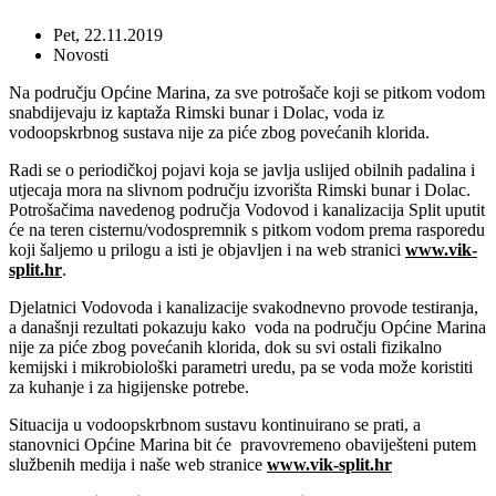
Pet, 22.11.2019
Novosti
Na području Općine Marina, za sve potrošače koji se pitkom vodom
snabdijevaju iz kaptaža Rimski bunar i Dolac, voda iz
vodoopskrbnog sustava nije za piće zbog povećanih klorida.
Radi se o periodičkoj pojavi koja se javlja uslijed obilnih padalina i
utjecaja mora na slivnom području izvorišta Rimski bunar i Dolac.
Potrošačima navedenog područja Vodovod i kanalizacija Split uputit
će na teren cisternu/vodospremnik s pitkom vodom prema rasporedu
koji šaljemo u prilogu a isti je objavljen i na web stranici
www.vik-
split.hr
.
Djelatnici Vodovoda i kanalizacije svakodnevno provode testiranja,
a današnji rezultati pokazuju kako voda na području Općine Marina
nije za piće zbog povećanih klorida, dok su svi ostali fizikalno
kemijski i mikrobiološki parametri uredu, pa se voda može koristiti
za kuhanje i za higijenske potrebe.
Situacija u vodoopskrbnom sustavu kontinuirano se prati, a
stanovnici Općine Marina bit će pravovremeno obaviješteni putem
službenih medija i naše web stranice
www.vik-split.hr