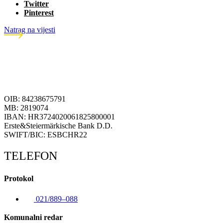
Twitter
Pinterest
Natrag na vijesti
OIB: 84238675791
MB: 2819074
IBAN: HR3724020061825800001
Erste&Steiermärkische Bank D.D.
SWIFT/BIC: ESBCHR22
TELEFON
Protokol
021/889–088
Komunalni redar