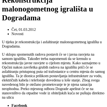
Rekonstrukcija
malonogometnog igrališta u
Dogradama
Čet, 01.03.2012
Novosti
U tijeku je rekonstrukcija i asfaltiranje malonogometnog igrališta u
Dogradama.
U sklopu spomenutih radova postavit će se i javna rasvjeta na
samom igralištu. Također treba napomenuti da se krenulo u
rekonstrukciju javne rasvjete u cijelom mjestu. Kako saznajemo u
Općini nakon završetka grubih radova na igralištu prići će se
asfaltiranju pristupnog puta od trafostanice u centru mjesta do samog
igrališta. Ta je dionica prilikom postavljanja infrastrukture za vodu,
električnih kabela i telefonije dovedena u loše stanje. Zbog svega
navedenog bilo je otežano prometovanje te je njena sanacija
neophodna. Preko mjesnog odbora Dograde apelirat će se na
stanovništvo da otpadne vode iz obiteljskih kuća ne puštaju direktno
na ulicu
Facebook