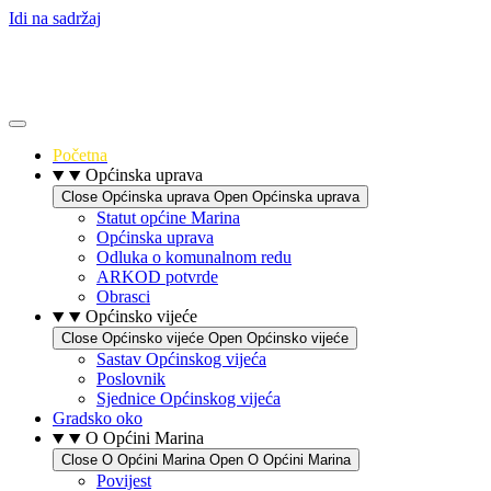
Idi na sadržaj
Početna
Općinska uprava
Close Općinska uprava
Open Općinska uprava
Statut općine Marina
Općinska uprava
Odluka o komunalnom redu
ARKOD potvrde
Obrasci
Općinsko vijeće
Close Općinsko vijeće
Open Općinsko vijeće
Sastav Općinskog vijeća
Poslovnik
Sjednice Općinskog vijeća
Gradsko oko
O Općini Marina
Close O Općini Marina
Open O Općini Marina
Povijest