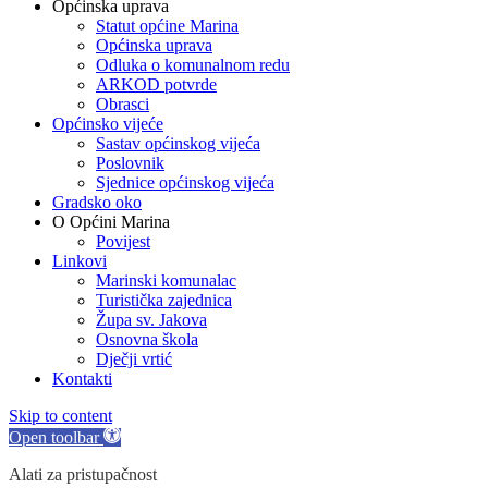
Općinska uprava
Statut općine Marina
Općinska uprava
Odluka o komunalnom redu
ARKOD potvrde
Obrasci
Općinsko vijeće
Sastav općinskog vijeća
Poslovnik
Sjednice općinskog vijeća
Gradsko oko
O Općini Marina
Povijest
Linkovi
Marinski komunalac
Turistička zajednica
Župa sv. Jakova
Osnovna škola
Dječji vrtić
Kontakti
Skip to content
Open toolbar
Alati za pristupačnost