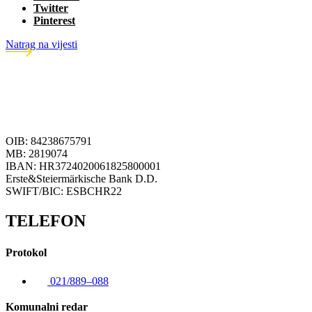
Twitter
Pinterest
Natrag na vijesti
OIB: 84238675791
MB: 2819074
IBAN: HR3724020061825800001
Erste&Steiermärkische Bank D.D.
SWIFT/BIC: ESBCHR22
TELEFON
Protokol
021/889–088
Komunalni redar