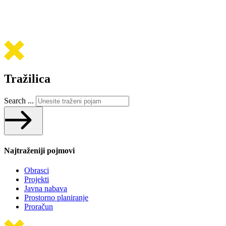
Tražilica
Search ...
Najtraženiji pojmovi
Obrasci
Projekti
Javna nabava
Prostorno planiranje
Proračun