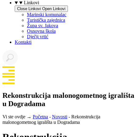
Linkovi
Close Linkovi
Open Linkovi
Marinski komunalac
Turistička zajednica
Župa sv. Jakova
Osnovna škola
Dječji vrtić
Kontakti
Rekonstrukcija malonogometnog igrališta
u Dogradama
Vi ste ovdje →
Početna
-
Novosti
-
Rekonstrukcija
malonogometnog igrališta u Dogradama