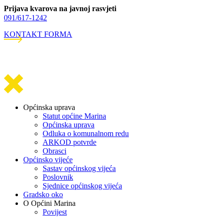
Prijava kvarova na javnoj rasvjeti
091/617-1242
KONTAKT FORMA
Općinska uprava
Statut općine Marina
Općinska uprava
Odluka o komunalnom redu
ARKOD potvrde
Obrasci
Općinsko vijeće
Sastav općinskog vijeća
Poslovnik
Sjednice općinskog vijeća
Gradsko oko
O Općini Marina
Povijest