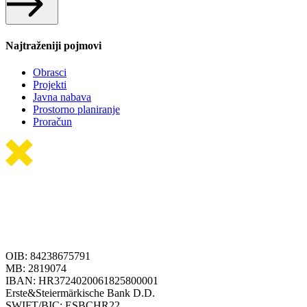
Najtraženiji pojmovi
Obrasci
Projekti
Javna nabava
Prostorno planiranje
Proračun
OIB: 84238675791
MB: 2819074
IBAN: HR3724020061825800001
Erste&Steiermärkische Bank D.D.
SWIFT/BIC: ESBCHR22