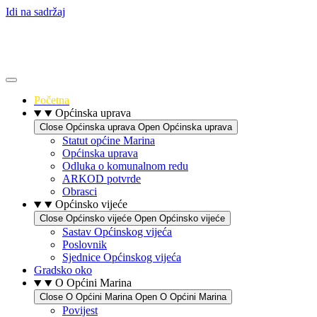
Idi na sadržaj
Početna
Općinska uprava
Close Općinska uprava
Open Općinska uprava
Statut općine Marina
Općinska uprava
Odluka o komunalnom redu
ARKOD potvrde
Obrasci
Općinsko vijeće
Close Općinsko vijeće
Open Općinsko vijeće
Sastav Općinskog vijeća
Poslovnik
Sjednice Općinskog vijeća
Gradsko oko
O Općini Marina
Close O Općini Marina
Open O Općini Marina
Povijest