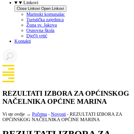
Linkovi
Close Linkovi
Open Linkovi
Marinski komunalac
Turistička zajednica
Župa sv. Jakova
Osnovna škola
Dječji vrtić
Kontakti
REZULTATI IZBORA ZA OPĆINSKOG
NAČELNIKA OPĆINE MARINA
Vi ste ovdje →
Početna
-
Novosti
-
REZULTATI IZBORA ZA
OPĆINSKOG NAČELNIKA OPĆINE MARINA