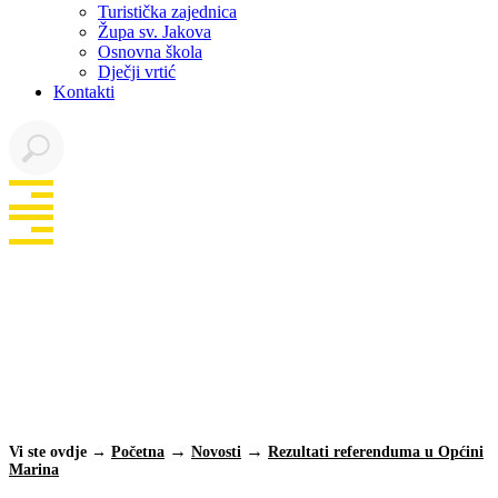
Turistička zajednica
Župa sv. Jakova
Osnovna škola
Dječji vrtić
Kontakti
Rezultati
referenduma u
Općini Marina
Vi ste ovdje →
Početna
Novosti
Rezultati referenduma u Općini
Marina