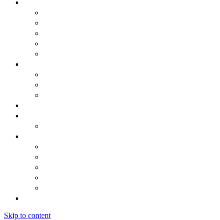
Općinska uprava
Statut općine Marina
Općinska uprava
Odluka o komunalnom redu
ARKOD potvrde
Obrasci
Općinsko vijeće
Sastav općinskog vijeća
Poslovnik
Sjednice općinskog vijeća
Gradsko oko
O Općini Marina
Povijest
Linkovi
Marinski komunalac
Turistička zajednica
Župa sv. Jakova
Osnovna škola
Dječji vrtić
Kontakti
Skip to content