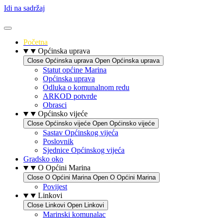
Idi na sadržaj
Početna
Općinska uprava
Close Općinska uprava
Open Općinska uprava
Statut općine Marina
Općinska uprava
Odluka o komunalnom redu
ARKOD potvrde
Obrasci
Općinsko vijeće
Close Općinsko vijeće
Open Općinsko vijeće
Sastav Općinskog vijeća
Poslovnik
Sjednice Općinskog vijeća
Gradsko oko
O Općini Marina
Close O Općini Marina
Open O Općini Marina
Povijest
Linkovi
Close Linkovi
Open Linkovi
Marinski komunalac