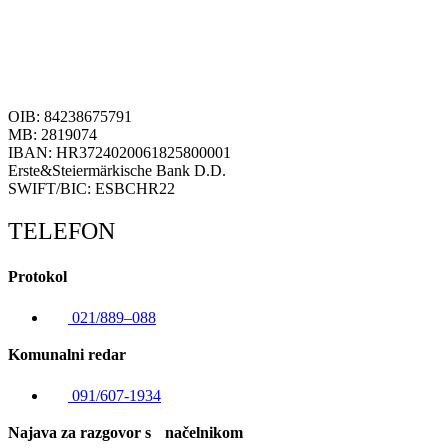
OIB: 84238675791
MB: 2819074
IBAN: HR3724020061825800001
Erste&Steiermärkische Bank D.D.
SWIFT/BIC: ESBCHR22
TELEFON
Protokol
021/889–088
Komunalni redar
091/607-1934
Najava za razgovor s načelnikom