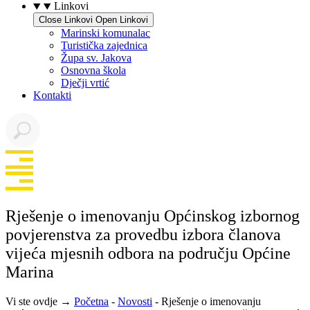
Linkovi
Close Linkovi
Open Linkovi
Marinski komunalac
Turistička zajednica
Župa sv. Jakova
Osnovna škola
Dječji vrtić
Kontakti
Rješenje o imenovanju Općinskog izbornog
povjerenstva za provedbu izbora članova
vijeća mjesnih odbora na području Općine
Marina
Vi ste ovdje →
Početna
-
Novosti
-
Rješenje o imenovanju