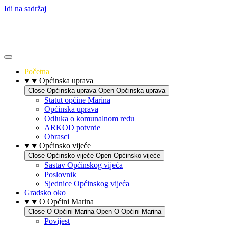
Idi na sadržaj
Početna
Općinska uprava
Close Općinska uprava
Open Općinska uprava
Statut općine Marina
Općinska uprava
Odluka o komunalnom redu
ARKOD potvrde
Obrasci
Općinsko vijeće
Close Općinsko vijeće
Open Općinsko vijeće
Sastav Općinskog vijeća
Poslovnik
Sjednice Općinskog vijeća
Gradsko oko
O Općini Marina
Close O Općini Marina
Open O Općini Marina
Povijest