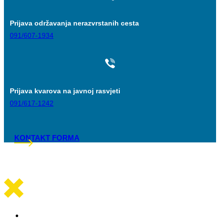
Prijava održavanja nerazvrstanih cesta
091/607-1934
Prijava kvarova na javnoj rasvjeti
091/617-1242
KONTAKT FORMA
Općinska uprava