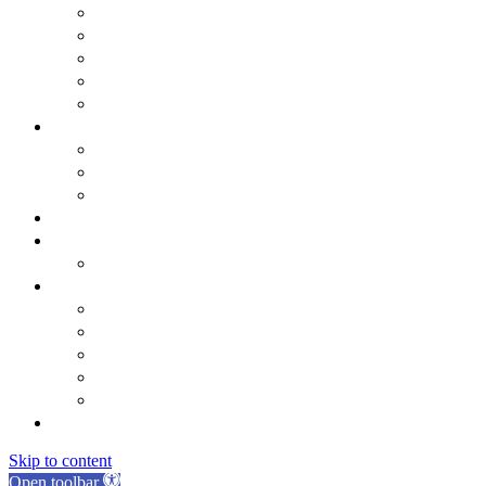
Statut općine Marina
Općinska uprava
Odluka o komunalnom redu
ARKOD potvrde
Obrasci
Općinsko vijeće
Sastav općinskog vijeća
Poslovnik
Sjednice općinskog vijeća
Gradsko oko
O Općini Marina
Povijest
Linkovi
Marinski komunalac
Turistička zajednica
Župa sv. Jakova
Osnovna škola
Dječji vrtić
Kontakti
Skip to content
Open toolbar