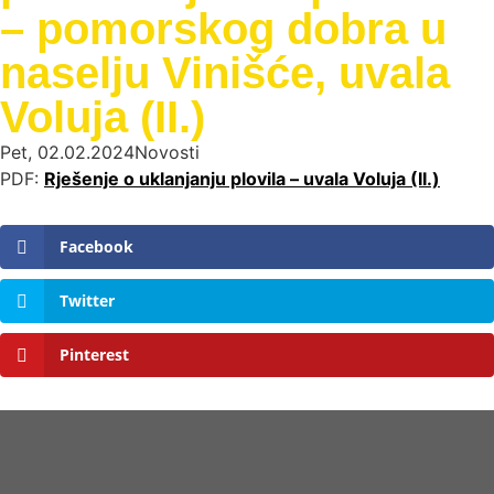
– pomorskog dobra u
naselju Vinišće, uvala
Voluja (II.)
Pet, 02.02.2024
Novosti
PDF:
Rješenje o uklanjanju plovila – uvala Voluja (II.)
Facebook
Twitter
Pinterest