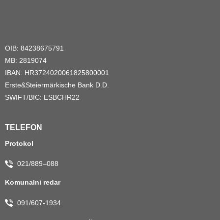
OIB: 84238675791
MB: 2819074
IBAN: HR3724020061825800001
Erste&Steiermärkische Bank D.D.
SWIFT/BIC: ESBCHR22
TELEFON
Protokol
021/889–088
Komunalni redar
091/607-1934