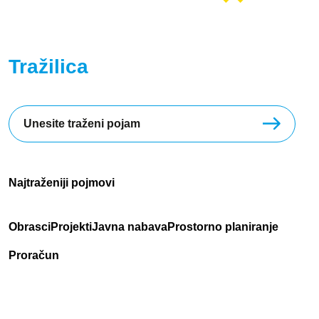
Tražilica
Najtraženiji pojmovi
Obrasci
Projekti
Javna nabava
Prostorno planiranje
Proračun