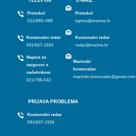
TELEFON
E-MAIL
Protokol
Protokol
021/889–088
tajnica@marina.hr
Komunalni redar
Komunalni redar
091/607-1934
redar@marina.hr
Najava za
Marinski
razgovor s
komunalac
načelnikom
marinski.komunalac@gmail.com
021/796-542
PRIJAVA PROBLEMA
Komunalni redar
091/607-1934