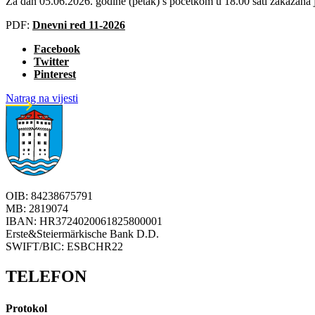
Za dan 05.06.2026. godine (petak) s početkom u 18.00 sati zakazana 
PDF:
Dnevni red 11-2026
Facebook
Twitter
Pinterest
Natrag na vijesti
OIB: 84238675791
MB: 2819074
IBAN: HR3724020061825800001
Erste&Steiermärkische Bank D.D.
SWIFT/BIC: ESBCHR22
TELEFON
Protokol