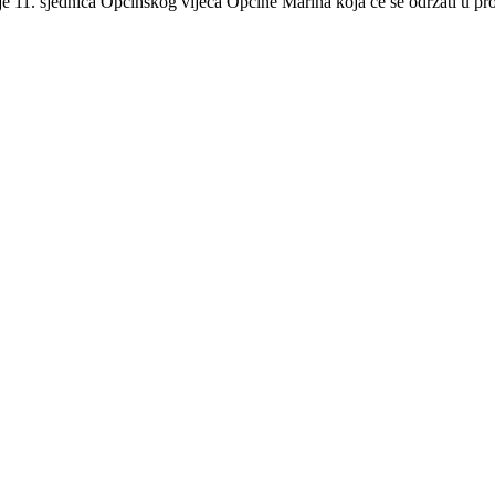
je 11. sjednica Općinskog vijeća Općine Marina koja će se održati u p