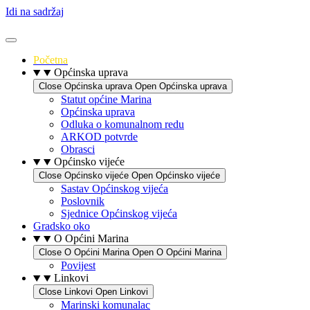
Idi na sadržaj
Početna
Općinska uprava
Close Općinska uprava
Open Općinska uprava
Statut općine Marina
Općinska uprava
Odluka o komunalnom redu
ARKOD potvrde
Obrasci
Općinsko vijeće
Close Općinsko vijeće
Open Općinsko vijeće
Sastav Općinskog vijeća
Poslovnik
Sjednice Općinskog vijeća
Gradsko oko
O Općini Marina
Close O Općini Marina
Open O Općini Marina
Povijest
Linkovi
Close Linkovi
Open Linkovi
Marinski komunalac