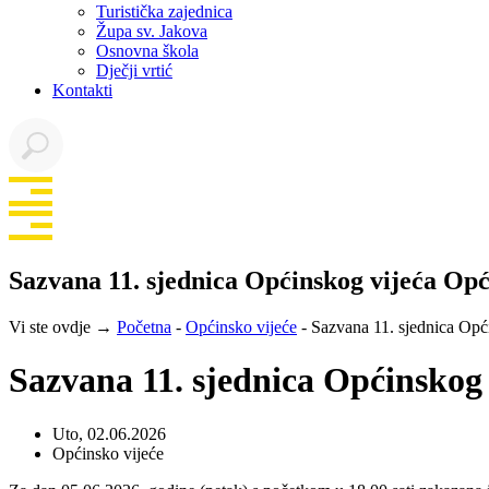
Turistička zajednica
Župa sv. Jakova
Osnovna škola
Dječji vrtić
Kontakti
Sazvana 11. sjednica Općinskog vijeća Op
Vi ste ovdje →
Početna
-
Općinsko vijeće
-
Sazvana 11. sjednica Opć
Sazvana 11. sjednica Općinskog
Uto, 02.06.2026
Općinsko vijeće