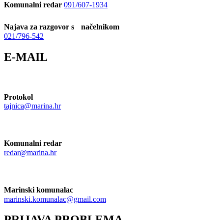
Komunalni redar
091/607-1934
Najava za razgovor s načelnikom
021/796-542
E-MAIL
Protokol
tajnica@marina.hr
Komunalni redar
redar@marina.hr
Marinski komunalac
marinski.komunalac@gmail.com
PRIJAVA PROBLEMA