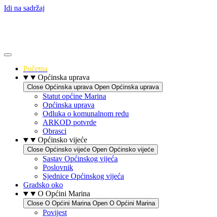
Idi na sadržaj
Početna
Općinska uprava
Close Općinska uprava
Open Općinska uprava
Statut općine Marina
Općinska uprava
Odluka o komunalnom redu
ARKOD potvrde
Obrasci
Općinsko vijeće
Close Općinsko vijeće
Open Općinsko vijeće
Sastav Općinskog vijeća
Poslovnik
Sjednice Općinskog vijeća
Gradsko oko
O Općini Marina
Close O Općini Marina
Open O Općini Marina
Povijest