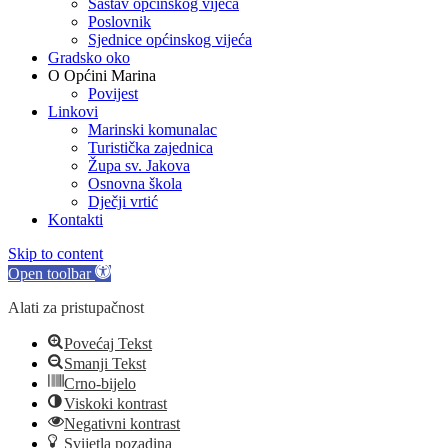
Sastav općinskog vijeća
Poslovnik
Sjednice općinskog vijeća
Gradsko oko
O Općini Marina
Povijest
Linkovi
Marinski komunalac
Turistička zajednica
Župa sv. Jakova
Osnovna škola
Dječji vrtić
Kontakti
Skip to content
Open toolbar
Alati za pristupačnost
Povećaj Tekst
Smanji Tekst
Crno-bijelo
Viskoki kontrast
Negativni kontrast
Svijetla pozadina