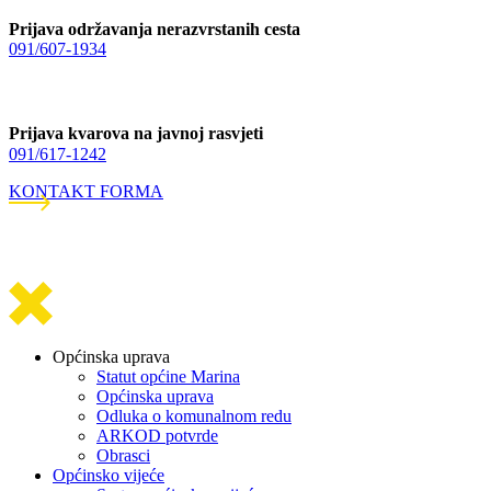
Prijava održavanja nerazvrstanih cesta
091/607-1934
Prijava kvarova na javnoj rasvjeti
091/617-1242
KONTAKT FORMA
Općinska uprava
Statut općine Marina
Općinska uprava
Odluka o komunalnom redu
ARKOD potvrde
Obrasci
Općinsko vijeće