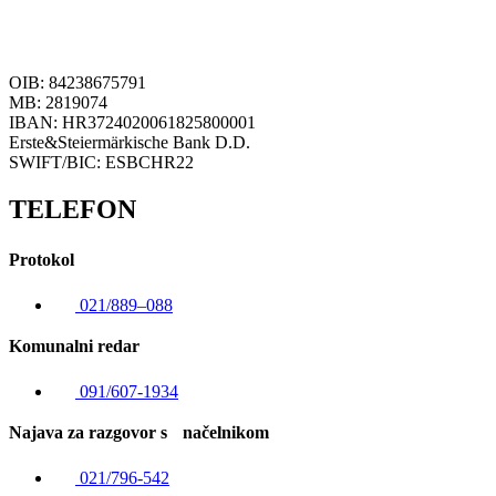
OIB: 84238675791
MB: 2819074
IBAN: HR3724020061825800001
Erste&Steiermärkische Bank D.D.
SWIFT/BIC: ESBCHR22
TELEFON
Protokol
021/889–088
Komunalni redar
091/607-1934
Najava za razgovor s načelnikom
021/796-542