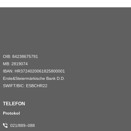
OIB: 84238675791
MB: 2819074
IBAN: HR3724020061825800001
Erste&Steiermärkische Bank D.D.
SWIFT/BIC: ESBCHR22
TELEFON
Protokol
021/889–088