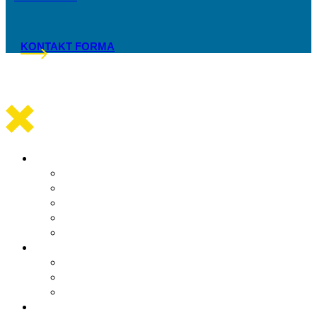
KONTAKT FORMA
Općinska uprava
Statut općine Marina
Općinska uprava
Odluka o komunalnom redu
ARKOD potvrde
Obrasci
Općinsko vijeće
Sastav općinskog vijeća
Poslovnik
Sjednice općinskog vijeća
Gradsko oko