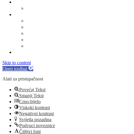
O Općini Marina
Povijest
Linkovi
Marinski komunalac
Turistička zajednica
Župa sv. Jakova
Osnovna škola
Dječji vrtić
Kontakti
Skip to content
Open toolbar
Alati za pristupačnost
Povećaj Tekst
Smanji Tekst
Crno-bijelo
Viskoki kontrast
Negativni kontrast
Svijetla pozadina
Podvuci poveznice
Čitljivi font