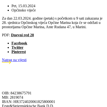
Pet, 15.03.2024
Općinsko vijeće
Za dan 22.03.2024. godine (petak) s početkom u 9 sati zakazana je
28. sjednica Općinskog vijeća Općine Marina koja će se održati u
prostorijama Općine Marina, Ante Rudana 47, u Marini.
PDF:
Dnevni red 28
Facebook
Twitter
Pinterest
Natrag na vijesti
OIB: 84238675791
MB: 2819074
IBAN: HR3724020061825800001
Erste&Steiermärkische Bank D.D.