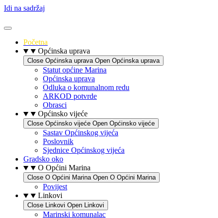
Idi na sadržaj
Početna
Općinska uprava
Close Općinska uprava
Open Općinska uprava
Statut općine Marina
Općinska uprava
Odluka o komunalnom redu
ARKOD potvrde
Obrasci
Općinsko vijeće
Close Općinsko vijeće
Open Općinsko vijeće
Sastav Općinskog vijeća
Poslovnik
Sjednice Općinskog vijeća
Gradsko oko
O Općini Marina
Close O Općini Marina
Open O Općini Marina
Povijest
Linkovi
Close Linkovi
Open Linkovi
Marinski komunalac