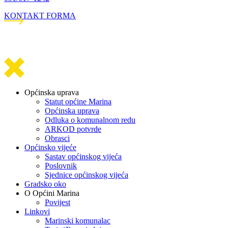
KONTAKT FORMA
Općinska uprava
Statut općine Marina
Općinska uprava
Odluka o komunalnom redu
ARKOD potvrde
Obrasci
Općinsko vijeće
Sastav općinskog vijeća
Poslovnik
Sjednice općinskog vijeća
Gradsko oko
O Općini Marina
Povijest
Linkovi
Marinski komunalac