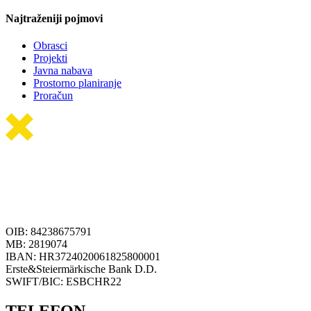
Najtraženiji pojmovi
Obrasci
Projekti
Javna nabava
Prostorno planiranje
Proračun
OIB: 84238675791
MB: 2819074
IBAN: HR3724020061825800001
Erste&Steiermärkische Bank D.D.
SWIFT/BIC: ESBCHR22
TELEFON