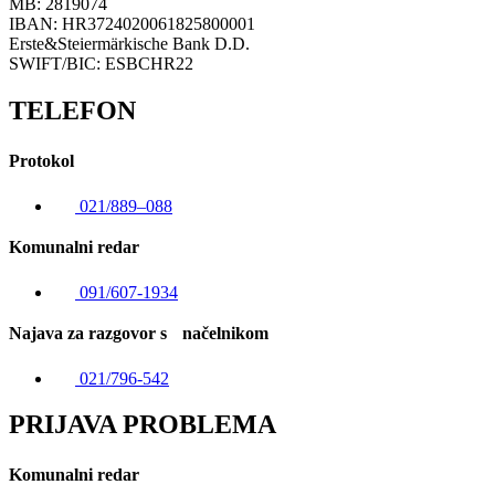
MB: 2819074
IBAN: HR3724020061825800001
Erste&Steiermärkische Bank D.D.
SWIFT/BIC: ESBCHR22
TELEFON
Protokol
021/889–088
Komunalni redar
091/607-1934
Najava za razgovor s načelnikom
021/796-542
PRIJAVA PROBLEMA
Komunalni redar