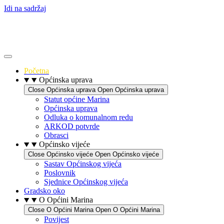
Idi na sadržaj
Početna
Općinska uprava
Close Općinska uprava
Open Općinska uprava
Statut općine Marina
Općinska uprava
Odluka o komunalnom redu
ARKOD potvrde
Obrasci
Općinsko vijeće
Close Općinsko vijeće
Open Općinsko vijeće
Sastav Općinskog vijeća
Poslovnik
Sjednice Općinskog vijeća
Gradsko oko
O Općini Marina
Close O Općini Marina
Open O Općini Marina
Povijest