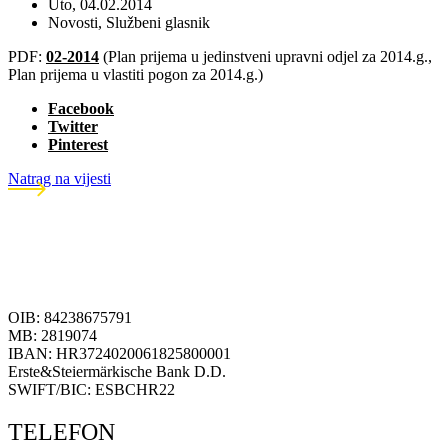
Uto, 04.02.2014
Novosti
,
Službeni glasnik
PDF:
02-2014
(Plan prijema u jedinstveni upravni odjel za 2014.g.,
Plan prijema u vlastiti pogon za 2014.g.)
Facebook
Twitter
Pinterest
Natrag na vijesti
OIB: 84238675791
MB: 2819074
IBAN: HR3724020061825800001
Erste&Steiermärkische Bank D.D.
SWIFT/BIC: ESBCHR22
TELEFON