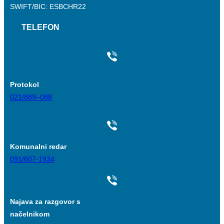
SWIFT/BIC: ESBCHR22
TELEFON
Protokol
021/889–088
Komunalni redar
091/607-1934
Najava za razgovor s
načelnikom