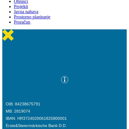
Obrasci
Projekti
Javna nabava
Prostorno planiranje
Proračun
OIB: 84238675791
MB: 2819074
IBAN: HR3724020061825800001
Erste&Steiermärkische Bank D.D.