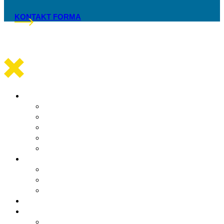
KONTAKT FORMA
Općinska uprava
Statut općine Marina
Općinska uprava
Odluka o komunalnom redu
ARKOD potvrde
Obrasci
Općinsko vijeće
Sastav općinskog vijeća
Poslovnik
Sjednice općinskog vijeća
Gradsko oko
O Općini Marina
Povijest