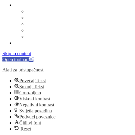
Linkovi
Marinski komunalac
Turistička zajednica
Župa sv. Jakova
Osnovna škola
Dječji vrtić
Kontakti
Skip to content
Open toolbar
Alati za pristupačnost
Povećaj Tekst
Smanji Tekst
Crno-bijelo
Viskoki kontrast
Negativni kontrast
Svijetla pozadina
Podvuci poveznice
Čitljivi font
Reset