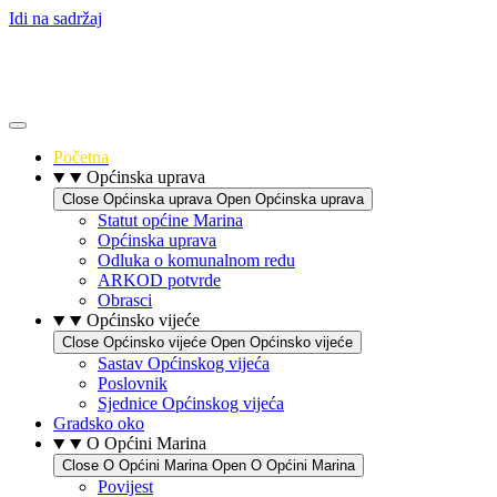
Idi na sadržaj
Početna
Općinska uprava
Close Općinska uprava
Open Općinska uprava
Statut općine Marina
Općinska uprava
Odluka o komunalnom redu
ARKOD potvrde
Obrasci
Općinsko vijeće
Close Općinsko vijeće
Open Općinsko vijeće
Sastav Općinskog vijeća
Poslovnik
Sjednice Općinskog vijeća
Gradsko oko
O Općini Marina
Close O Općini Marina
Open O Općini Marina
Povijest