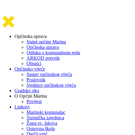
Općinska uprava
Statut općine Marina
Općinska uprava
Odluka o komunalnom redu
ARKOD potvrde
Obrasci
Općinsko vijeće
Sastav općinskog vijeća
Poslovnik
Sjednice općinskog vijeća
Gradsko oko
O Općini Marina
Povijest
Linkovi
Marinski komunalac
Turistička zajednica
Župa sv. Jakova
Osnovna škola
Dječji vrtić