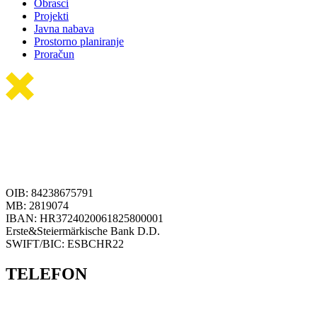
Obrasci
Projekti
Javna nabava
Prostorno planiranje
Proračun
OIB: 84238675791
MB: 2819074
IBAN: HR3724020061825800001
Erste&Steiermärkische Bank D.D.
SWIFT/BIC: ESBCHR22
TELEFON