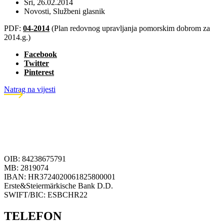
Sri, 26.02.2014
Novosti
,
Službeni glasnik
PDF:
04-2014
(Plan redovnog upravljanja pomorskim dobrom za
2014.g.)
Facebook
Twitter
Pinterest
Natrag na vijesti
OIB: 84238675791
MB: 2819074
IBAN: HR3724020061825800001
Erste&Steiermärkische Bank D.D.
SWIFT/BIC: ESBCHR22
TELEFON