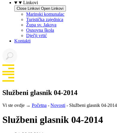
Linkovi
Close Linkovi
Open Linkovi
Marinski komunalac
Turistička zajednica
Župa sv. Jakova
Osnovna škola
Dječji vrtić
Kontakti
Službeni glasnik 04-2014
Vi ste ovdje →
Početna
-
Novosti
-
Službeni glasnik 04-2014
Službeni glasnik 04-2014