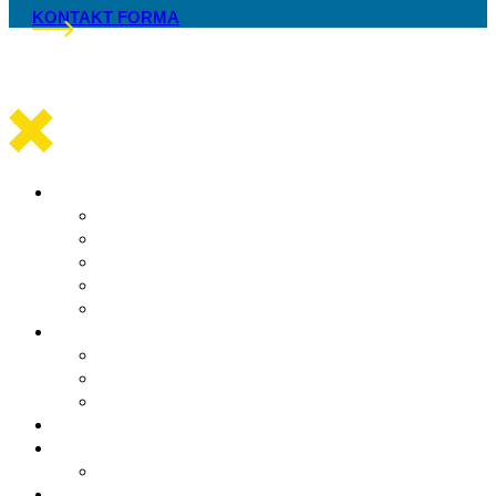
KONTAKT FORMA
Općinska uprava
Statut općine Marina
Općinska uprava
Odluka o komunalnom redu
ARKOD potvrde
Obrasci
Općinsko vijeće
Sastav općinskog vijeća
Poslovnik
Sjednice općinskog vijeća
Gradsko oko
O Općini Marina
Povijest
Linkovi