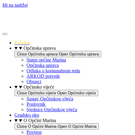
Idi na sadržaj
Početna
Općinska uprava
Close Općinska uprava
Open Općinska uprava
Statut općine Marina
Općinska uprava
Odluka o komunalnom redu
ARKOD potvrde
Obrasci
Općinsko vijeće
Close Općinsko vijeće
Open Općinsko vijeće
Sastav Općinskog vijeća
Poslovnik
Sjednice Općinskog vijeća
Gradsko oko
O Općini Marina
Close O Općini Marina
Open O Općini Marina
Povijest