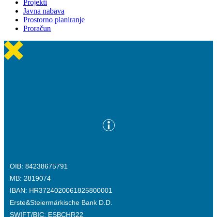
Projekti
Javna nabava
Prostorno planiranje
Proračun
OIB: 84238675791
MB: 2819074
IBAN: HR3724020061825800001
Erste&Steiermärkische Bank D.D.
SWIFT/BIC: ESBCHR22