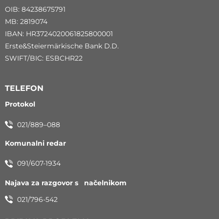
OIB: 84238675791
MB: 2819074
IBAN: HR3724020061825800001
Erste&Steiermärkische Bank D.D.
SWIFT/BIC: ESBCHR22
TELEFON
Protokol
021/889–088
Komunalni redar
091/607-1934
Najava za razgovor s načelnikom
021/796-542