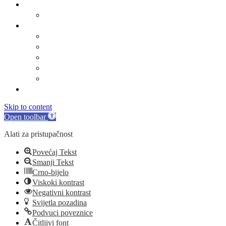
O Općini Marina
Povijest
Linkovi
Marinski komunalac
Turistička zajednica
Župa sv. Jakova
Osnovna škola
Dječji vrtić
Kontakti
Skip to content
Open toolbar
Alati za pristupačnost
Povećaj Tekst
Smanji Tekst
Crno-bijelo
Viskoki kontrast
Negativni kontrast
Svijetla pozadina
Podvuci poveznice
Čitljivi font