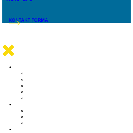
KONTAKT FORMA
Općinska uprava
Statut općine Marina
Općinska uprava
Odluka o komunalnom redu
ARKOD potvrde
Obrasci
Općinsko vijeće
Sastav općinskog vijeća
Poslovnik
Sjednice općinskog vijeća
Gradsko oko