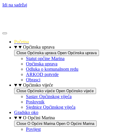
Idi na sadržaj
Početna
Općinska uprava
Close Općinska uprava
Open Općinska uprava
Statut općine Marina
Općinska uprava
Odluka o komunalnom redu
ARKOD potvrde
Obrasci
Općinsko vijeće
Close Općinsko vijeće
Open Općinsko vijeće
Sastav Općinskog vijeća
Poslovnik
Sjednice Općinskog vijeća
Gradsko oko
O Općini Marina
Close O Općini Marina
Open O Općini Marina
Povijest