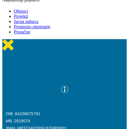
Obrasci
Projekti
Javna nabava
Prostorno planiranje
Proračun
OIB: 84238675791
MB: 2819074
IBAN: HR3724020061825800001