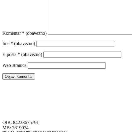
Komentar
* (obavezno)
Ime
* (obavezno)
E-pošta
* (obavezno)
Web-stranica
OIB: 84238675791
MB: 2819074