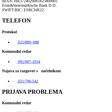
IBAN: HR3724020061825800001
Erste&Steiermärkische Bank D.D.
SWIFT/BIC: ESBCHR22
TELEFON
Protokol
021/889–088
Komunalni redar
091/607-1934
Najava za razgovor s načelnikom
021/796-542
PRIJAVA PROBLEMA
Komunalni redar