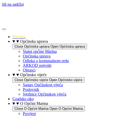
Idi na sadržaj
Početna
Općinska uprava
Close Općinska uprava
Open Općinska uprava
Statut općine Marina
Općinska uprava
Odluka o komunalnom redu
ARKOD potvrde
Obrasci
Općinsko vijeće
Close Općinsko vijeće
Open Općinsko vijeće
Sastav Općinskog vijeća
Poslovnik
Sjednice Općinskog vijeća
Gradsko oko
O Općini Marina
Close O Općini Marina
Open O Općini Marina
Povijest