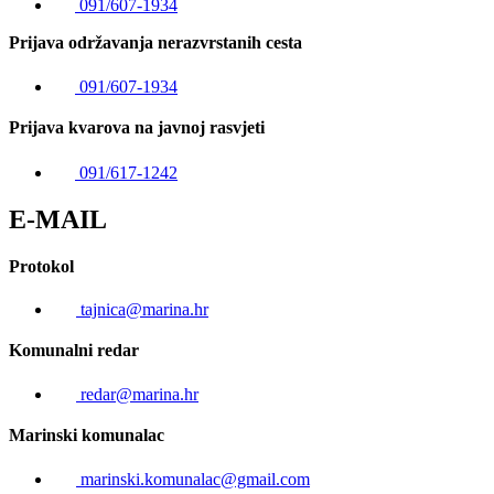
091/607-1934
Prijava održavanja nerazvrstanih cesta
091/607-1934
Prijava kvarova na javnoj rasvjeti
091/617-1242
E-MAIL
Protokol
tajnica@marina.hr
Komunalni redar
redar@marina.hr
Marinski komunalac
marinski.komunalac@gmail.com