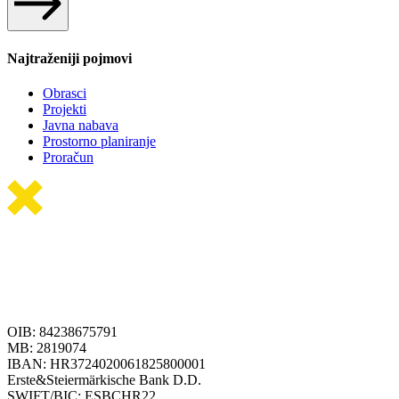
Najtraženiji pojmovi
Obrasci
Projekti
Javna nabava
Prostorno planiranje
Proračun
OIB: 84238675791
MB: 2819074
IBAN: HR3724020061825800001
Erste&Steiermärkische Bank D.D.
SWIFT/BIC: ESBCHR22