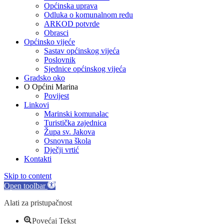
Općinska uprava
Odluka o komunalnom redu
ARKOD potvrde
Obrasci
Općinsko vijeće
Sastav općinskog vijeća
Poslovnik
Sjednice općinskog vijeća
Gradsko oko
O Općini Marina
Povijest
Linkovi
Marinski komunalac
Turistička zajednica
Župa sv. Jakova
Osnovna škola
Dječji vrtić
Kontakti
Skip to content
Open toolbar
Alati za pristupačnost
Povećaj Tekst