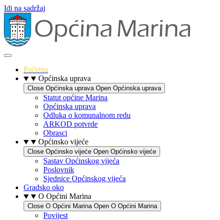
Idi na sadržaj
Početna
Općinska uprava
Close Općinska uprava
Open Općinska uprava
Statut općine Marina
Općinska uprava
Odluka o komunalnom redu
ARKOD potvrde
Obrasci
Općinsko vijeće
Close Općinsko vijeće
Open Općinsko vijeće
Sastav Općinskog vijeća
Poslovnik
Sjednice Općinskog vijeća
Gradsko oko
O Općini Marina
Close O Općini Marina
Open O Općini Marina
Povijest