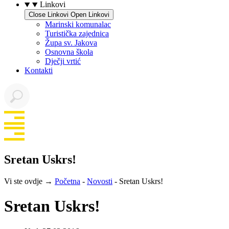
Linkovi
Close Linkovi
Open Linkovi
Marinski komunalac
Turistička zajednica
Župa sv. Jakova
Osnovna škola
Dječji vrtić
Kontakti
Sretan Uskrs!
Vi ste ovdje →
Početna
-
Novosti
-
Sretan Uskrs!
Sretan Uskrs!