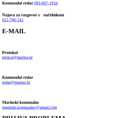
Komunalni redar
091/607-1934
Najava za razgovor s načelnikom
021/796-542
E-MAIL
Protokol
tajnica@marina.hr
Komunalni redar
redar@marina.hr
Marinski komunalac
marinski.komunalac@gmail.com