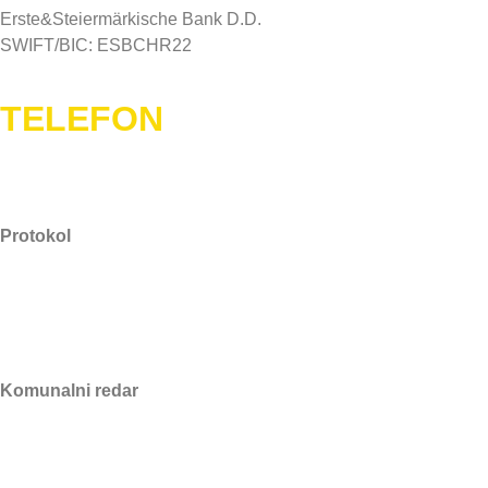
Erste&Steiermärkische Bank D.D.
SWIFT/BIC: ESBCHR22
TELEFON
Protokol
021/889–088
Komunalni redar
091/607-1934