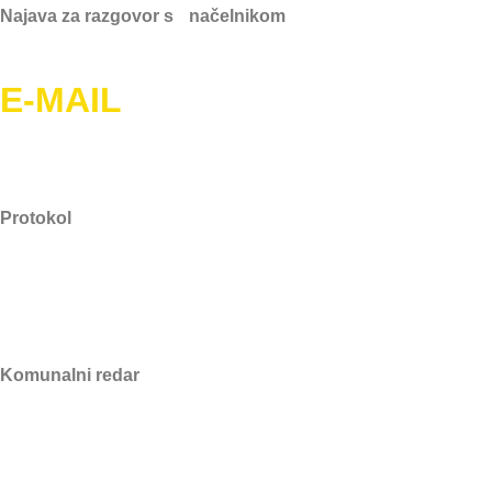
Najava za razgovor s načelnikom
021/796-542
E-MAIL
Protokol
tajnica@marina.hr
Komunalni redar
redar@marina.hr