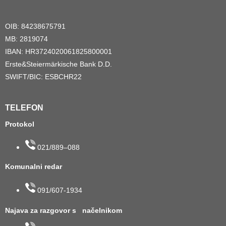
OIB: 84238675791
MB: 2819074
IBAN: HR3724020061825800001
Erste&Steiermärkische Bank D.D.
SWIFT/BIC: ESBCHR22
TELEFON
Protokol
021/889–088
Komunalni redar
091/607-1934
Najava za razgovor s načelnikom