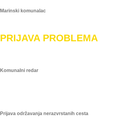
Marinski komunalac
marinski.komunalac@gmail.com
PRIJAVA PROBLEMA
Komunalni redar
091/607-1934
Prijava održavanja nerazvrstanih cesta
091/607-1934