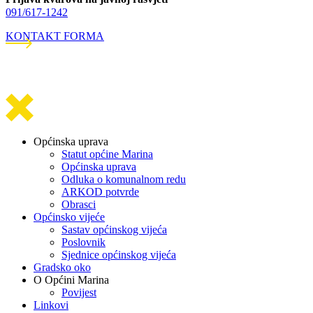
091/617-1242
KONTAKT FORMA
Općinska uprava
Statut općine Marina
Općinska uprava
Odluka o komunalnom redu
ARKOD potvrde
Obrasci
Općinsko vijeće
Sastav općinskog vijeća
Poslovnik
Sjednice općinskog vijeća
Gradsko oko
O Općini Marina
Povijest
Linkovi