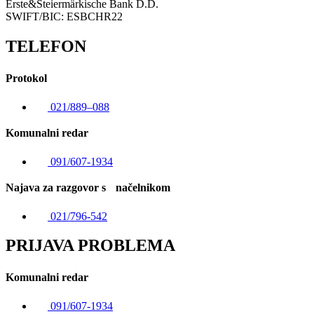
Erste&Steiermärkische Bank D.D.
SWIFT/BIC: ESBCHR22
TELEFON
Protokol
021/889–088
Komunalni redar
091/607-1934
Najava za razgovor s načelnikom
021/796-542
PRIJAVA PROBLEMA
Komunalni redar
091/607-1934