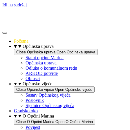
Idi na sadržaj
Početna
Općinska uprava
Close Općinska uprava
Open Općinska uprava
Statut općine Marina
Općinska uprava
Odluka o komunalnom redu
ARKOD potvrde
Obrasci
Općinsko vijeće
Close Općinsko vijeće
Open Općinsko vijeće
Sastav Općinskog vijeća
Poslovnik
Sjednice Općinskog vijeća
Gradsko oko
O Općini Marina
Close O Općini Marina
Open O Općini Marina
Povijest