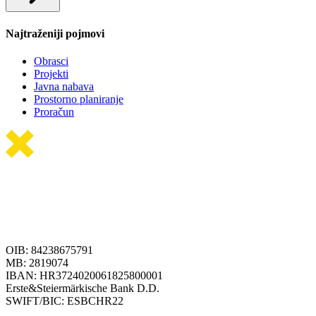
Najtraženiji pojmovi
Obrasci
Projekti
Javna nabava
Prostorno planiranje
Proračun
OIB: 84238675791
MB: 2819074
IBAN: HR3724020061825800001
Erste&Steiermärkische Bank D.D.
SWIFT/BIC: ESBCHR22