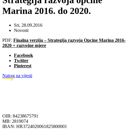
Strategija razvoja općine
Marina 2016. do 2020.
Sri, 28.09.2016
Novosti
PDF:
Finalna verzija – Strategija razvoja Opcine Marina 2016-
2020 + razvojne mjere
Facebook
Twitter
Pinterest
Natrag na vijesti
OIB: 84238675791
MB: 2819074
IBAN: HR3724020061825800001