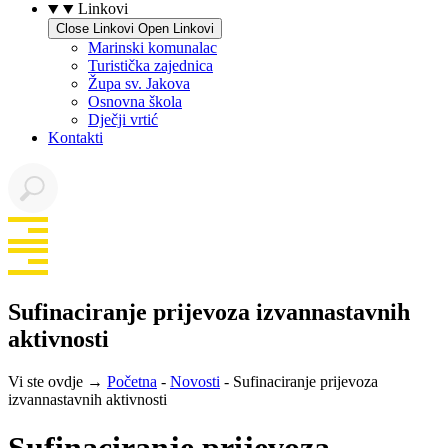
Linkovi
Close Linkovi
Open Linkovi
Marinski komunalac
Turistička zajednica
Župa sv. Jakova
Osnovna škola
Dječji vrtić
Kontakti
Sufinaciranje prijevoza izvannastavnih
aktivnosti
Vi ste ovdje →
Početna
-
Novosti
-
Sufinaciranje prijevoza
izvannastavnih aktivnosti