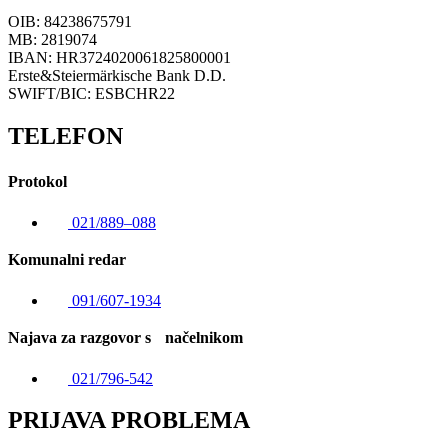
OIB: 84238675791
MB: 2819074
IBAN: HR3724020061825800001
Erste&Steiermärkische Bank D.D.
SWIFT/BIC: ESBCHR22
TELEFON
Protokol
021/889–088
Komunalni redar
091/607-1934
Najava za razgovor s načelnikom
021/796-542
PRIJAVA PROBLEMA