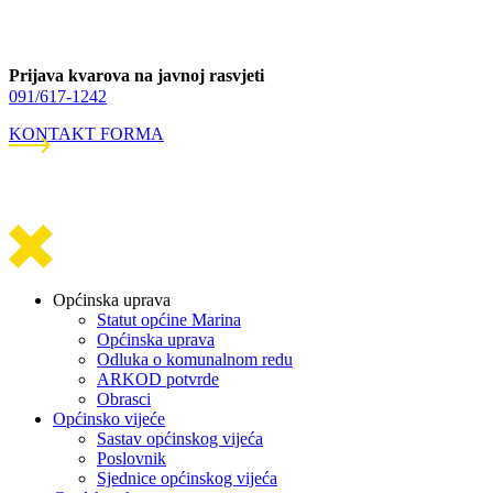
Prijava kvarova na javnoj rasvjeti
091/617-1242
KONTAKT FORMA
Općinska uprava
Statut općine Marina
Općinska uprava
Odluka o komunalnom redu
ARKOD potvrde
Obrasci
Općinsko vijeće
Sastav općinskog vijeća
Poslovnik
Sjednice općinskog vijeća