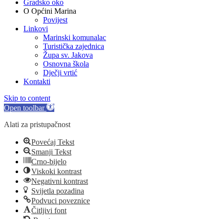
Gradsko oko
O Općini Marina
Povijest
Linkovi
Marinski komunalac
Turistička zajednica
Župa sv. Jakova
Osnovna škola
Dječji vrtić
Kontakti
Skip to content
Open toolbar
Alati za pristupačnost
Povećaj Tekst
Smanji Tekst
Crno-bijelo
Viskoki kontrast
Negativni kontrast
Svijetla pozadina
Podvuci poveznice
Čitljivi font