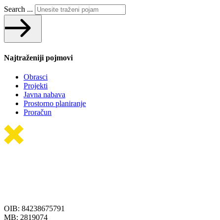
Search ...
Najtraženiji pojmovi
Obrasci
Projekti
Javna nabava
Prostorno planiranje
Proračun
OIB: 84238675791
MB: 2819074