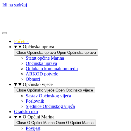
Idi na sadržaj
Početna
Općinska uprava
Close Općinska uprava
Open Općinska uprava
Statut općine Marina
Općinska uprava
Odluka o komunalnom redu
ARKOD potvrde
Obrasci
Općinsko vijeće
Close Općinsko vijeće
Open Općinsko vijeće
Sastav Općinskog vijeća
Poslovnik
Sjednice Općinskog vijeća
Gradsko oko
O Općini Marina
Close O Općini Marina
Open O Općini Marina
Povijest