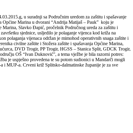
.03.2015.g, u suradnji sa Područnim uredom za zaštitu i spašavanje
anja Općine Marina u dvorani “Andrija Matijaš – Pauk” koju je
e Marina, Slavko Đapić, pročelnik Područnog ureda za zaštitu i
vršetku sjednice, usljedilo je polaganje vijenca kod križa na
kon polaganja vijenaca održan je mimohod operativnih snaga zaštite i
enika civilne zaštite i Stožera zaštite i spašavanja Općine Marina,
ćurca, DVD Trogir, PP Trogir, HGSS – Stanica Split, GDCK Trogir,
učju OŠ “Ivan Duknović”, a tema vježbe je bila razorni potres:
ježba je uspješno provedena te su potom sudionici u Mandarči mogli
SS-a i MUP-a. Crveni križ Splitsko-dalmatinske županije je za sve