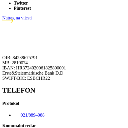
Twitter
Pinterest
Natrag na vijesti
OIB: 84238675791
MB: 2819074
IBAN: HR3724020061825800001
Erste&Steiermärkische Bank D.D.
SWIFT/BIC: ESBCHR22
TELEFON
Protokol
021/889–088
Komunalni redar