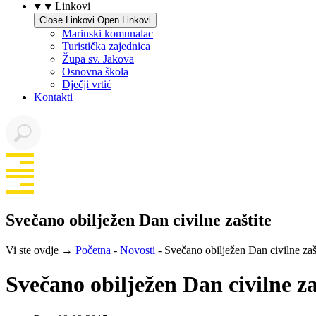
Linkovi
Close Linkovi
Open Linkovi
Marinski komunalac
Turistička zajednica
Župa sv. Jakova
Osnovna škola
Dječji vrtić
Kontakti
Svečano obilježen Dan civilne zaštite
Vi ste ovdje →
Početna
-
Novosti
-
Svečano obilježen Dan civilne zaš
Svečano obilježen Dan civilne za