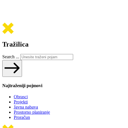
Tražilica
Search ...
Najtraženiji pojmovi
Obrasci
Projekti
Javna nabava
Prostorno planiranje
Proračun