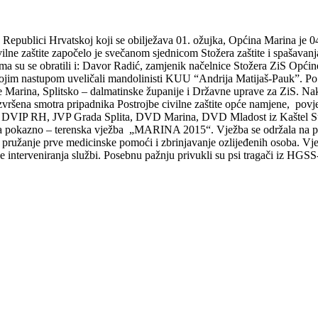
Republici Hrvatskoj koji se obilježava 01. ožujka, Općina Marina je 04
ivilne zaštite započelo je svečanom sjednicom Stožera zaštite i spašav
a su se obratili i: Davor Radić, zamjenik načelnice Stožera ZiS Općin
ojim nastupom uveličali mandolinisti KUU “Andrija Matijaš-Pauk”. Po za
e Marina, Splitsko – dalmatinske županije i Državne uprave za ZiS. Na
vršena smotra pripadnika Postrojbe civilne zaštite opće namjene, povjer
, DVIP RH, JVP Grada Splita, DVD Marina, DVD Mladost iz Kaš
tel
Su
 pokazno – terenska vježba „MARINA 2015“. Vježba se održala na podr
a, pružanje prve medicinske
pomo
ći i zbrinjavanje ozlijeđenih osoba. V
cije interveniranja službi. Posebnu pažnju privukli su psi tragači iz HG