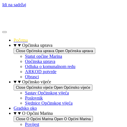
Idi na sadržaj
Početna
Općinska uprava
Close Općinska uprava
Open Općinska uprava
Statut općine Marina
Općinska uprava
Odluka o komunalnom redu
ARKOD potvrde
Obrasci
Općinsko vijeće
Close Općinsko vijeće
Open Općinsko vijeće
Sastav Općinskog vijeća
Poslovnik
Sjednice Općinskog vijeća
Gradsko oko
O Općini Marina
Close O Općini Marina
Open O Općini Marina
Povijest