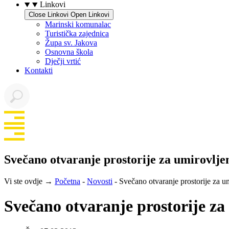
Linkovi
Close Linkovi
Open Linkovi
Marinski komunalac
Turistička zajednica
Župa sv. Jakova
Osnovna škola
Dječji vrtić
Kontakti
Svečano otvaranje prostorije za umirovlje
Vi ste ovdje →
Početna
-
Novosti
-
Svečano otvaranje prostorije za u
Svečano otvaranje prostorije za