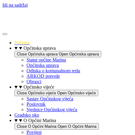
Idi na sadržaj
Početna
Općinska uprava
Close Općinska uprava
Open Općinska uprava
Statut općine Marina
Općinska uprava
Odluka o komunalnom redu
ARKOD potvrde
Obrasci
Općinsko vijeće
Close Općinsko vijeće
Open Općinsko vijeće
Sastav Općinskog vijeća
Poslovnik
Sjednice Općinskog vijeća
Gradsko oko
O Općini Marina
Close O Općini Marina
Open O Općini Marina
Povijest