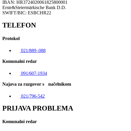
IBAN: HR3724020061825800001
Erste&Steiermärkische Bank D.D.
SWIFT/BIC: ESBCHR22
TELEFON
Protokol
021/889–088
Komunalni redar
091/607-1934
Najava za razgovor s načelnikom
021/796-542
PRIJAVA PROBLEMA
Komunalni redar