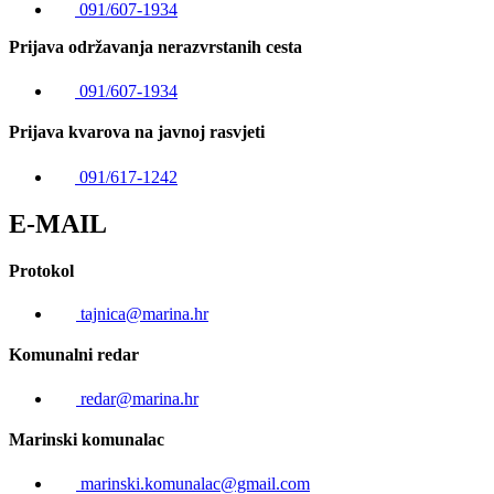
091/607-1934
Prijava održavanja nerazvrstanih cesta
091/607-1934
Prijava kvarova na javnoj rasvjeti
091/617-1242
E-MAIL
Protokol
tajnica@marina.hr
Komunalni redar
redar@marina.hr
Marinski komunalac
marinski.komunalac@gmail.com