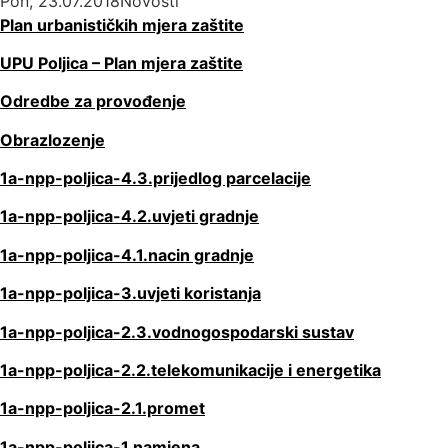
Pon, 23.07.2018
Novosti
Plan urbanističkih mjera zaštite
UPU Poljica – Plan mjera zaštite
Odredbe za provođenje
Obrazlozenje
1a-npp-poljica-4.3.prijedlog parcelacije
1a-npp-poljica-4.2.uvjeti gradnje
1a-npp-poljica-4.1.nacin gradnje
1a-npp-poljica-3.uvjeti koristanja
1a-npp-poljica-2.3.vodnogospodarski sustav
1a-npp-poljica-2.2.telekomunikacije i energetika
1a-npp-poljica-2.1.promet
1a-npp-poljica-1.namjena