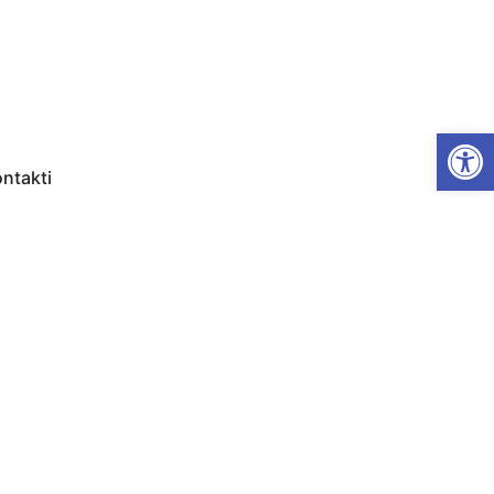
Open
ntakti