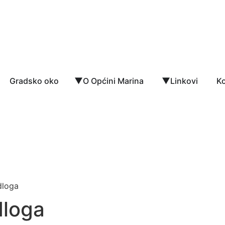
Gradsko oko
O Općini Marina
Linkovi
Ko
dloga
dloga