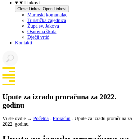
Linkovi
Close Linkovi
Open Linkovi
Marinski komunalac
Turistička zajednica
Župa sv. Jakova
Osnovna škola
Dječji vrtić
Kontakti
Upute za izradu proračuna za 2022.
godinu
Vi ste ovdje →
Početna
-
Proračun
-
Upute za izradu proračuna za
2022. godinu