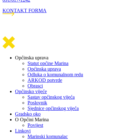
KONTAKT FORMA
Općinska uprava
Statut općine Marina
Općinska uprava
Odluka o komunalnom redu
ARKOD potvrde
Obrasci
Općinsko vijeće
Sastav općinskog vijeća
Poslovnik
Sjednice općinskog vijeća
Gradsko oko
O Općini Marina
Povijest
Linkovi
Marinski komunalac