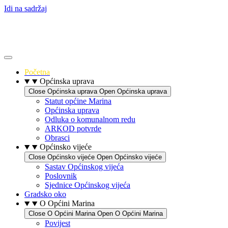
Idi na sadržaj
Početna
Općinska uprava
Close Općinska uprava
Open Općinska uprava
Statut općine Marina
Općinska uprava
Odluka o komunalnom redu
ARKOD potvrde
Obrasci
Općinsko vijeće
Close Općinsko vijeće
Open Općinsko vijeće
Sastav Općinskog vijeća
Poslovnik
Sjednice Općinskog vijeća
Gradsko oko
O Općini Marina
Close O Općini Marina
Open O Općini Marina
Povijest