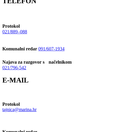
TELEFON
Protokol
021/889–088
Komunalni redar
091/607-1934
Najava za razgovor s načelnikom
021/796-542
E-MAIL
Protokol
tajnica@marina.hr
Komunalni redar