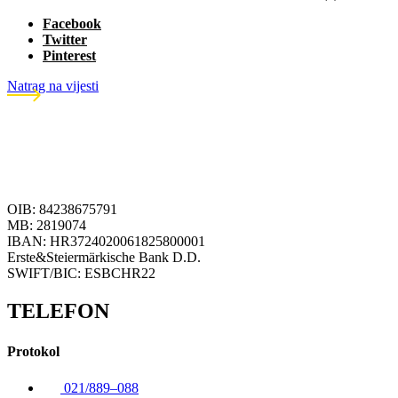
Facebook
Twitter
Pinterest
Natrag na vijesti
OIB: 84238675791
MB: 2819074
IBAN: HR3724020061825800001
Erste&Steiermärkische Bank D.D.
SWIFT/BIC: ESBCHR22
TELEFON
Protokol
021/889–088