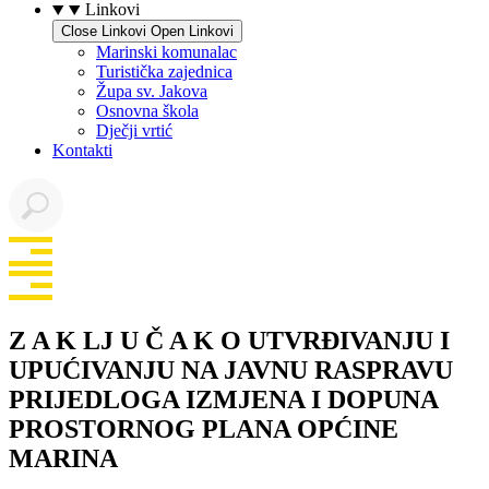
Linkovi
Close Linkovi
Open Linkovi
Marinski komunalac
Turistička zajednica
Župa sv. Jakova
Osnovna škola
Dječji vrtić
Kontakti
Z A K LJ U Č A K O UTVRĐIVANJU I
UPUĆIVANJU NA JAVNU RASPRAVU
PRIJEDLOGA IZMJENA I DOPUNA
PROSTORNOG PLANA OPĆINE
MARINA