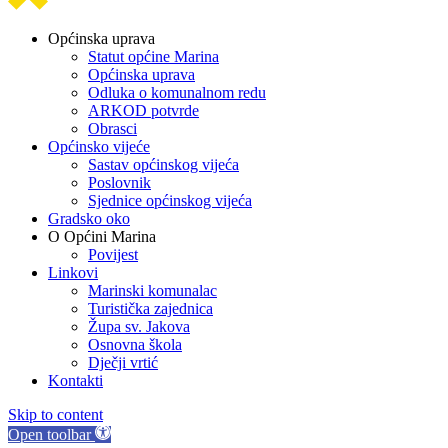
Općinska uprava
Statut općine Marina
Općinska uprava
Odluka o komunalnom redu
ARKOD potvrde
Obrasci
Općinsko vijeće
Sastav općinskog vijeća
Poslovnik
Sjednice općinskog vijeća
Gradsko oko
O Općini Marina
Povijest
Linkovi
Marinski komunalac
Turistička zajednica
Župa sv. Jakova
Osnovna škola
Dječji vrtić
Kontakti
Skip to content
Open toolbar