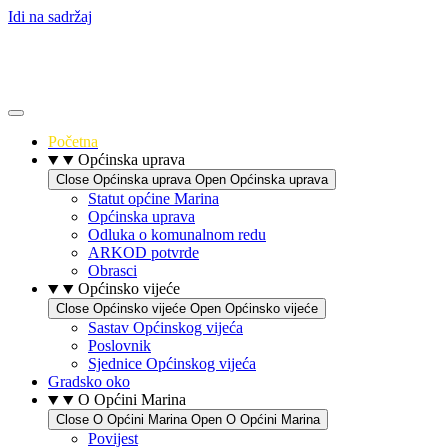
Idi na sadržaj
Početna
Općinska uprava
Close Općinska uprava
Open Općinska uprava
Statut općine Marina
Općinska uprava
Odluka o komunalnom redu
ARKOD potvrde
Obrasci
Općinsko vijeće
Close Općinsko vijeće
Open Općinsko vijeće
Sastav Općinskog vijeća
Poslovnik
Sjednice Općinskog vijeća
Gradsko oko
O Općini Marina
Close O Općini Marina
Open O Općini Marina
Povijest