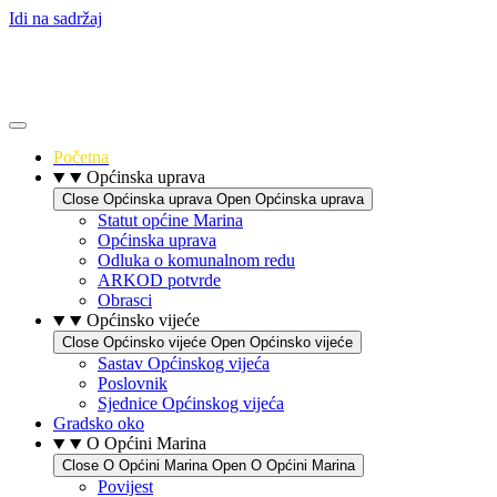
Idi na sadržaj
Početna
Općinska uprava
Close Općinska uprava
Open Općinska uprava
Statut općine Marina
Općinska uprava
Odluka o komunalnom redu
ARKOD potvrde
Obrasci
Općinsko vijeće
Close Općinsko vijeće
Open Općinsko vijeće
Sastav Općinskog vijeća
Poslovnik
Sjednice Općinskog vijeća
Gradsko oko
O Općini Marina
Close O Općini Marina
Open O Općini Marina
Povijest