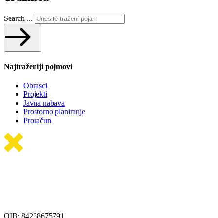
Search ...
Najtraženiji pojmovi
Obrasci
Projekti
Javna nabava
Prostorno planiranje
Proračun
OIB: 84238675791