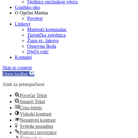
Sjednice općinskog vijeća
Gradsko oko
O Općini Marina
Povijest
Linkovi
Marinski komunalac
Turistička zajednica
Župa sv. Jakova
Osnovna škola
Dječji vrtić
Kontakti
Skip to content
Open toolbar
Alati za pristupačnost
Povećaj Tekst
Smanji Tekst
Crno-bijelo
Viskoki kontrast
Negativni kontrast
Svijetla pozadina
Podvuci poveznice