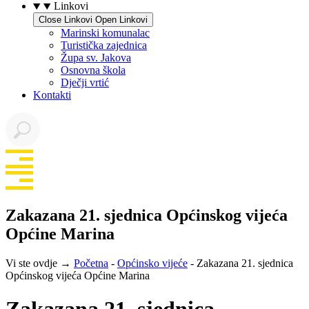
Linkovi
Close Linkovi
Open Linkovi
Marinski komunalac
Turistička zajednica
Župa sv. Jakova
Osnovna škola
Dječji vrtić
Kontakti
Zakazana 21. sjednica Općinskog vijeća
Općine Marina
Vi ste ovdje →
Početna
-
Općinsko vijeće
-
Zakazana 21. sjednica
Općinskog vijeća Općine Marina