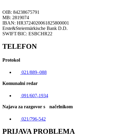
OIB: 84238675791
MB: 2819074
IBAN: HR3724020061825800001
Erste&Steiermärkische Bank D.D.
SWIFT/BIC: ESBCHR22
TELEFON
Protokol
021/889–088
Komunalni redar
091/607-1934
Najava za razgovor s načelnikom
021/796-542
PRIJAVA PROBLEMA