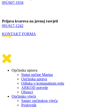
091/607-1934
Prijava kvarova na javnoj rasvjeti
091/617-1242
KONTAKT FORMA
Općinska uprava
Statut općine Marina
Općinska uprava
Odluka o komunalnom redu
ARKOD potvrde
Obrasci
Općinsko vijeće
Sastav općinskog vijeća
Poslovnik