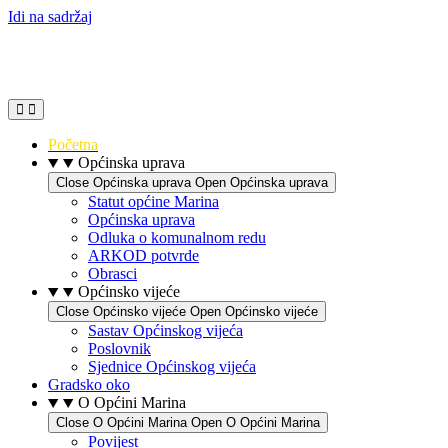
Idi na sadržaj
Početna
Općinska uprava
Close Općinska uprava
Open Općinska uprava
Statut općine Marina
Općinska uprava
Odluka o komunalnom redu
ARKOD potvrde
Obrasci
Općinsko vijeće
Close Općinsko vijeće
Open Općinsko vijeće
Sastav Općinskog vijeća
Poslovnik
Sjednice Općinskog vijeća
Gradsko oko
O Općini Marina
Close O Općini Marina
Open O Općini Marina
Povijest