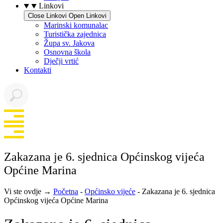
Linkovi
Close Linkovi
Open Linkovi
Marinski komunalac
Turistička zajednica
Župa sv. Jakova
Osnovna škola
Dječji vrtić
Kontakti
Zakazana je 6. sjednica Općinskog vijeća
Općine Marina
Vi ste ovdje →
Početna
-
Općinsko vijeće
-
Zakazana je 6. sjednica
Općinskog vijeća Općine Marina