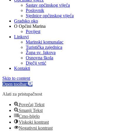
Sastav općinskog vijeća
Poslovnik
Sjednice općinskog vijeća
Gradsko oko
O Općini Marina
Povijest
Linkovi
Marinski komunalac
Turistička zajednica
Župa sv. Jakova
Osnovna škola
Dječji vrtić
Kontakti
Skip to content
Open toolbar
Alati za pristupačnost
Povećaj Tekst
Smanji Tekst
Crno-bijelo
Viskoki kontrast
Negativni kontrast