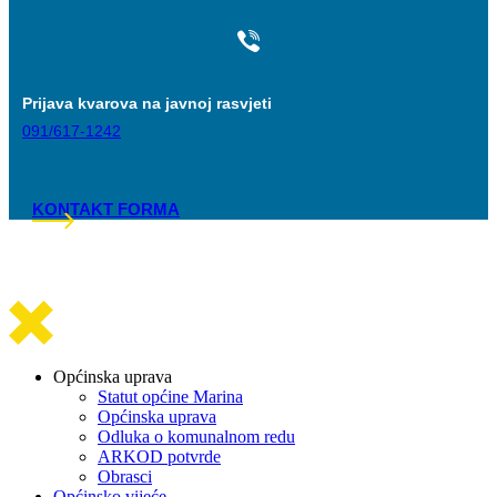
Prijava kvarova na javnoj rasvjeti
091/617-1242
KONTAKT FORMA
Općinska uprava
Statut općine Marina
Općinska uprava
Odluka o komunalnom redu
ARKOD potvrde
Obrasci
Općinsko vijeće