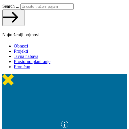
Search ...
Najtraženiji pojmovi
Obrasci
Projekti
Javna nabava
Prostorno planiranje
Proračun