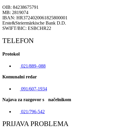
OIB: 84238675791
MB: 2819074
IBAN: HR3724020061825800001
Erste&Steiermärkische Bank D.D.
SWIFT/BIC: ESBCHR22
TELEFON
Protokol
021/889–088
Komunalni redar
091/607-1934
Najava za razgovor s načelnikom
021/796-542
PRIJAVA PROBLEMA