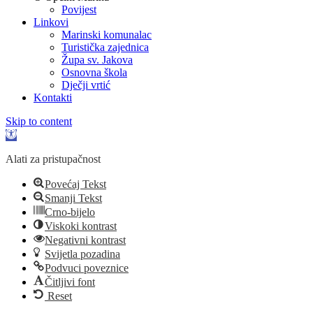
Povijest
Linkovi
Marinski komunalac
Turistička zajednica
Župa sv. Jakova
Osnovna škola
Dječji vrtić
Kontakti
Skip to content
Open
toolbar
Alati za pristupačnost
Povećaj Tekst
Smanji Tekst
Crno-bijelo
Viskoki kontrast
Negativni kontrast
Svijetla pozadina
Podvuci poveznice
Čitljivi font
Reset