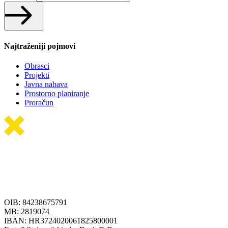
Najtraženiji pojmovi
Obrasci
Projekti
Javna nabava
Prostorno planiranje
Proračun
OIB: 84238675791
MB: 2819074
IBAN: HR3724020061825800001