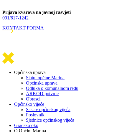
Prijava kvarova na javnoj rasvjeti
091/617-1242
KONTAKT FORMA
Općinska uprava
Statut općine Marina
Općinska uprava
Odluka o komunalnom redu
ARKOD potvrde
Obrasci
Općinsko vijeće
Sastav općinskog vijeća
Poslovnik
Sjednice općinskog vijeća
Gradsko oko
O Općini Marina