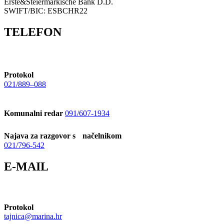
Erste&Steiermärkische Bank D.D.
SWIFT/BIC: ESBCHR22
TELEFON
Protokol
021/889–088
Komunalni redar
091/607-1934
Najava za razgovor s načelnikom
021/796-542
E-MAIL
Protokol
tajnica@marina.hr