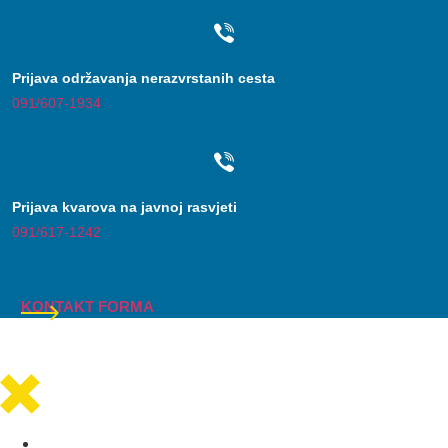
Prijava održavanja nerazvrstanih cesta
091/607-1934
Prijava kvarova na javnoj rasvjeti
091/617-1242
KONTAKT FORMA
Općinska uprava