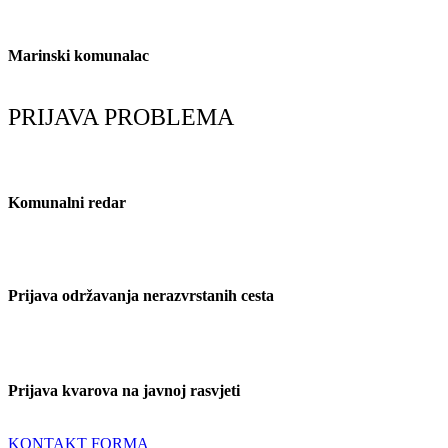
Marinski komunalac
marinski.komunalac@gmail.com
PRIJAVA PROBLEMA
Komunalni redar
091/607-1934
Prijava održavanja nerazvrstanih cesta
091/607-1934
Prijava kvarova na javnoj rasvjeti
091/617-1242
KONTAKT FORMA