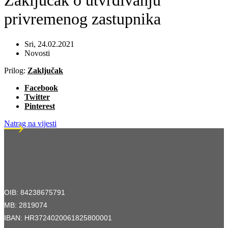
Zaključak o utvrđivanju
privremenog zastupnika
Sri, 24.02.2021
Novosti
Prilog:
Zaključak
Facebook
Twitter
Pinterest
Natrag na vijesti
OIB: 84238675791
MB: 2819074
IBAN: HR3724020061825800001