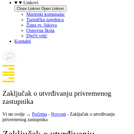
Linkovi
Close Linkovi
Open Linkovi
Marinski komunalac
Turistička zajednica
Župa sv. Jakova
Osnovna škola
Dječji vrtić
Kontakti
Zaključak o utvrđivanju privremenog
zastupnika
Vi ste ovdje →
Početna
-
Novosti
-
Zaključak o utvrđivanju
privremenog zastupnika