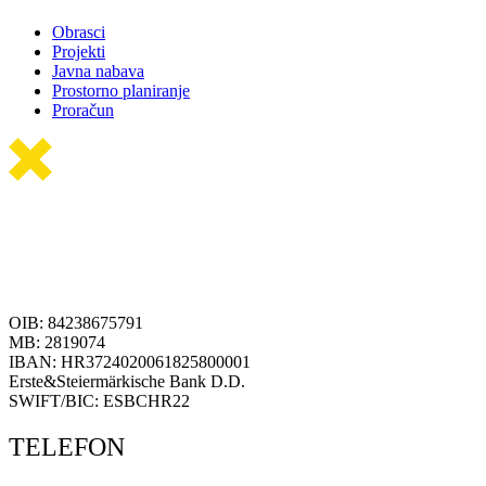
Obrasci
Projekti
Javna nabava
Prostorno planiranje
Proračun
OIB: 84238675791
MB: 2819074
IBAN: HR3724020061825800001
Erste&Steiermärkische Bank D.D.
SWIFT/BIC: ESBCHR22
TELEFON