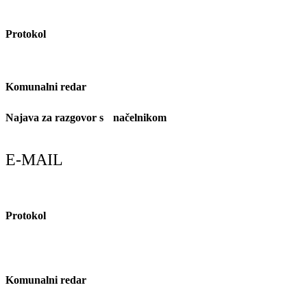
Protokol
021/889–088
Komunalni redar
091/607-1934
Najava za razgovor s načelnikom
021/796-542
E-MAIL
Protokol
tajnica@marina.hr
Komunalni redar
redar@marina.hr