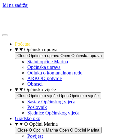
Idi na sadržaj
Početna
Općinska uprava
Close Općinska uprava
Open Općinska uprava
Statut općine Marina
Općinska uprava
Odluka o komunalnom redu
ARKOD potvrde
Obrasci
Općinsko vijeće
Close Općinsko vijeće
Open Općinsko vijeće
Sastav Općinskog vijeća
Poslovnik
Sjednice Općinskog vijeća
Gradsko oko
O Općini Marina
Close O Općini Marina
Open O Općini Marina
Povijest