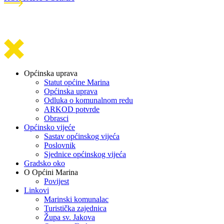
Općinska uprava
Statut općine Marina
Općinska uprava
Odluka o komunalnom redu
ARKOD potvrde
Obrasci
Općinsko vijeće
Sastav općinskog vijeća
Poslovnik
Sjednice općinskog vijeća
Gradsko oko
O Općini Marina
Povijest
Linkovi
Marinski komunalac
Turistička zajednica
Župa sv. Jakova