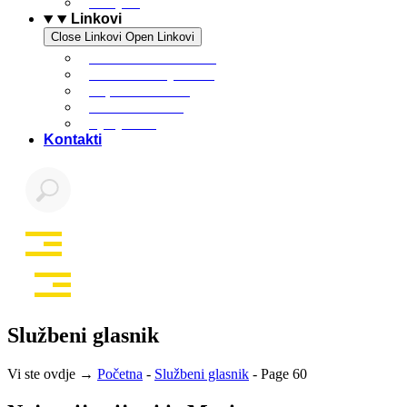
Povijest
Linkovi
Close Linkovi
Open Linkovi
Marinski komunalac
Turistička zajednica
Župa sv. Jakova
Osnovna škola
Dječji vrtić
Kontakti
Službeni glasnik
Vi ste ovdje →
Početna
-
Službeni glasnik
-
Page 60