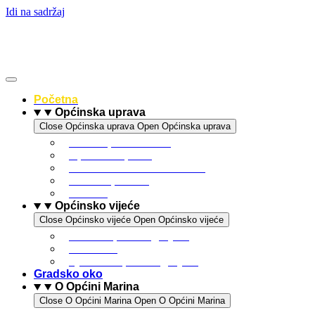
Idi na sadržaj
Početna
Općinska uprava
Close Općinska uprava
Open Općinska uprava
Statut općine Marina
Općinska uprava
Odluka o komunalnom redu
ARKOD potvrde
Obrasci
Općinsko vijeće
Close Općinsko vijeće
Open Općinsko vijeće
Sastav Općinskog vijeća
Poslovnik
Sjednice Općinskog vijeća
Gradsko oko
O Općini Marina
Close O Općini Marina
Open O Općini Marina