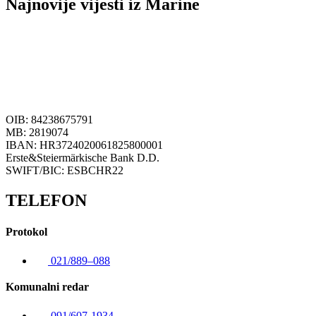
Najnovije vijesti iz Marine
OIB: 84238675791
MB: 2819074
IBAN: HR3724020061825800001
Erste&Steiermärkische Bank D.D.
SWIFT/BIC: ESBCHR22
TELEFON
Protokol
021/889–088
Komunalni redar
091/607-1934