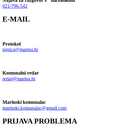
Najava za razgovor s načelnikom
021/796-542
E-MAIL
Protokol
tajnica@marina.hr
Komunalni redar
redar@marina.hr
Marinski komunalac
marinski.komunalac@gmail.com
PRIJAVA PROBLEMA