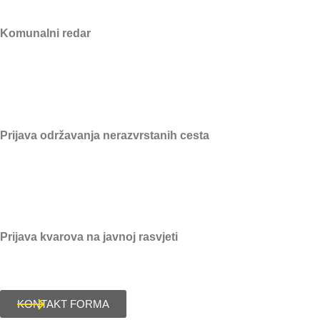
Komunalni redar
091/607-1934
Prijava održavanja nerazvrstanih cesta
091/607-1934
Prijava kvarova na javnoj rasvjeti
091/617-1242
KONTAKT FORMA