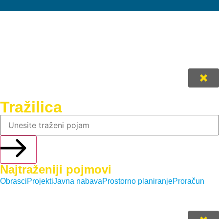
Tražilica
Najtraženiji pojmovi
Obrasci
Projekti
Javna nabava
Prostorno planiranje
Proračun