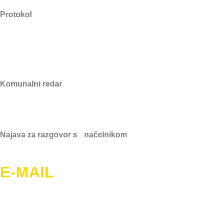
Protokol
021/889–088
Komunalni redar
091/607-1934
Najava za razgovor s načelnikom
021/796-542
E-MAIL