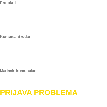
Protokol
tajnica@marina.hr
Komunalni redar
redar@marina.hr
Marinski komunalac
marinski.komunalac@gmail.com
PRIJAVA PROBLEMA