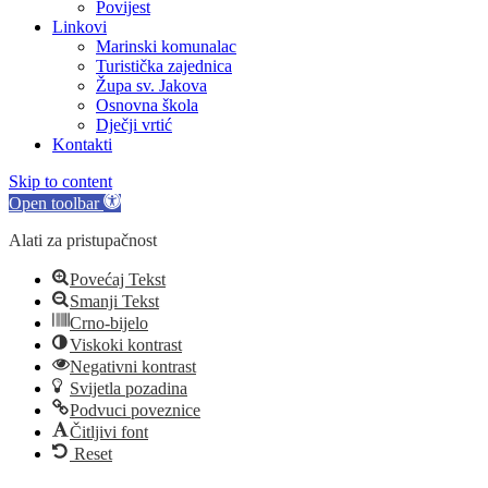
Povijest
Linkovi
Marinski komunalac
Turistička zajednica
Župa sv. Jakova
Osnovna škola
Dječji vrtić
Kontakti
Skip to content
Open toolbar
Alati za pristupačnost
Povećaj Tekst
Smanji Tekst
Crno-bijelo
Viskoki kontrast
Negativni kontrast
Svijetla pozadina
Podvuci poveznice
Čitljivi font
Reset