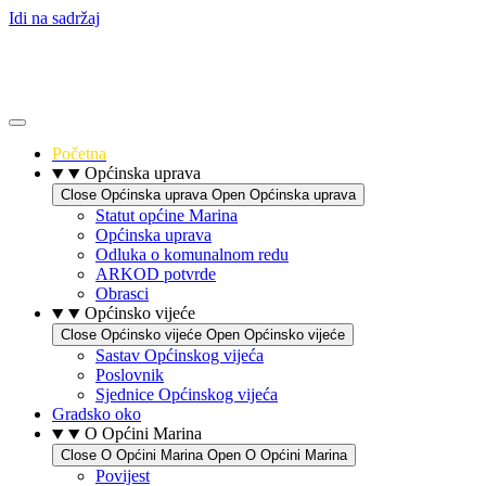
Idi na sadržaj
Početna
Općinska uprava
Close Općinska uprava
Open Općinska uprava
Statut općine Marina
Općinska uprava
Odluka o komunalnom redu
ARKOD potvrde
Obrasci
Općinsko vijeće
Close Općinsko vijeće
Open Općinsko vijeće
Sastav Općinskog vijeća
Poslovnik
Sjednice Općinskog vijeća
Gradsko oko
O Općini Marina
Close O Općini Marina
Open O Općini Marina
Povijest