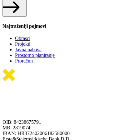
Najtraženiji pojmovi
Obrasci
Projekti
Javna nabava
Prostorno planiranje
Proračun
OIB: 84238675791
MB: 2819074
IBAN: HR3724020061825800001
Erste&Steiermärkische Bank D.D.