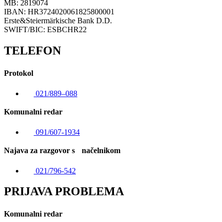
MB: 2819074
IBAN: HR3724020061825800001
Erste&Steiermärkische Bank D.D.
SWIFT/BIC: ESBCHR22
TELEFON
Protokol
021/889–088
Komunalni redar
091/607-1934
Najava za razgovor s načelnikom
021/796-542
PRIJAVA PROBLEMA
Komunalni redar