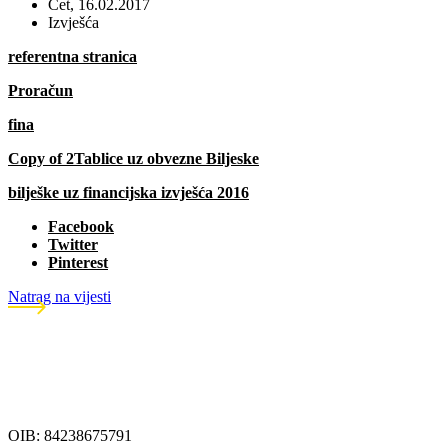
Čet, 16.02.2017
Izvješća
referentna stranica
Proračun
fina
Copy of 2Tablice uz obvezne Biljeske
bilješke uz financijska izvješća 2016
Facebook
Twitter
Pinterest
Natrag na vijesti
OIB: 84238675791