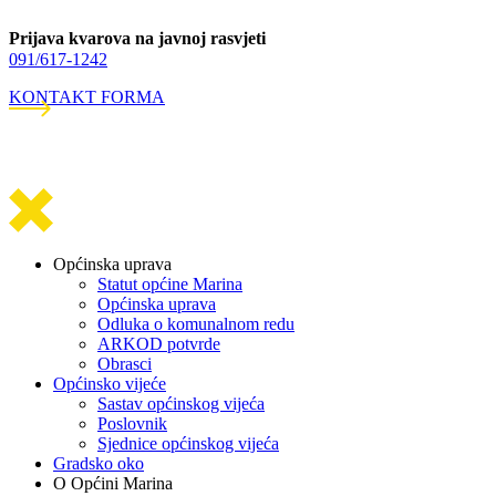
Prijava kvarova na javnoj rasvjeti
091/617-1242
KONTAKT FORMA
Općinska uprava
Statut općine Marina
Općinska uprava
Odluka o komunalnom redu
ARKOD potvrde
Obrasci
Općinsko vijeće
Sastav općinskog vijeća
Poslovnik
Sjednice općinskog vijeća
Gradsko oko
O Općini Marina