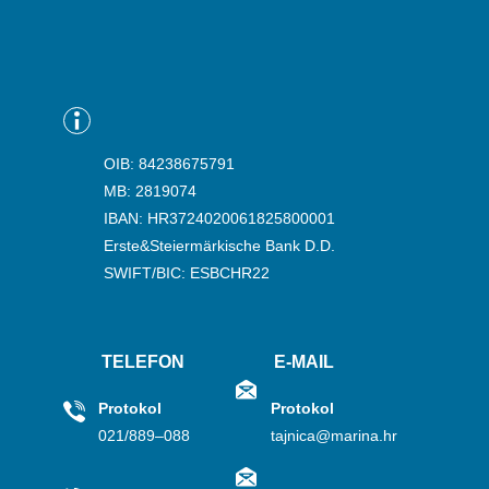
OIB: 84238675791
MB: 2819074
IBAN: HR3724020061825800001
Erste&Steiermärkische Bank D.D.
SWIFT/BIC: ESBCHR22
TELEFON
E-MAIL
Protokol
Protokol
021/889–088
tajnica@marina.hr