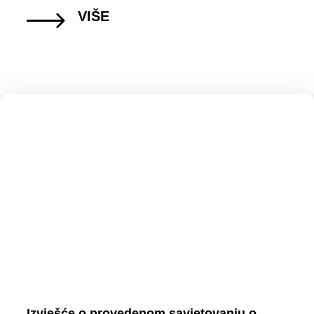
VIŠE
Izvješće o provedenom savjetovanju o