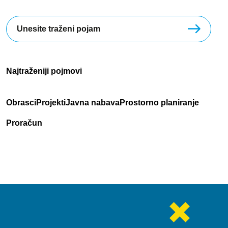
Najtraženiji pojmovi
Obrasci
Projekti
Javna nabava
Prostorno planiranje
Proračun