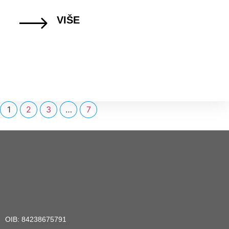
VIŠE
1
2
3
…
7
OIB: 84238675791