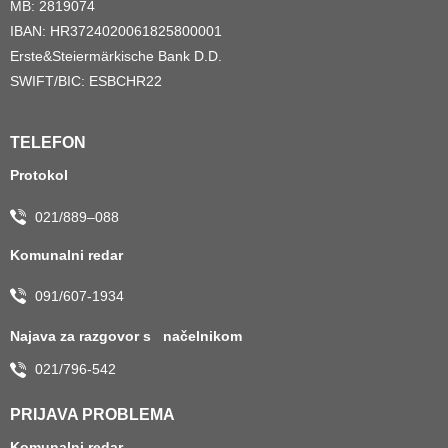
MB: 2819074
IBAN: HR3724020061825800001
Erste&Steiermärkische Bank D.D.
SWIFT/BIC: ESBCHR22
TELEFON
Protokol
021/889–088
Komunalni redar
091/607-1934
Najava za razgovor s načelnikom
021/796-542
PRIJAVA PROBLEMA
Komunalni redar