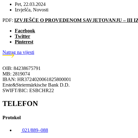
Pet, 22.03.2024
Izvješća
,
Novosti
PDF:
IZVJEŠĆE O PROVEDENOM SAVJETOVANJU – III 
Facebook
Twitter
Pinterest
Natrag na vijesti
OIB: 84238675791
MB: 2819074
IBAN: HR3724020061825800001
Erste&Steiermärkische Bank D.D.
SWIFT/BIC: ESBCHR22
TELEFON
Protokol
021/889–088