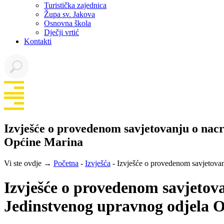
Turistička zajednica
Župa sv. Jakova
Osnovna škola
Dječji vrtić
Kontakti
Izvješće o provedenom savjetovanju o nacr
Općine Marina
Vi ste ovdje →
Početna
-
Izvješća
-
Izvješće o provedenom savjetovan
Izvješće o provedenom savjetov
Jedinstvenog upravnog odjela 