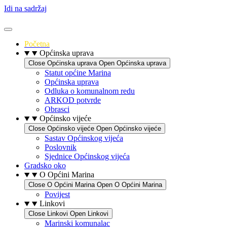
Idi na sadržaj
Početna
Općinska uprava
Close Općinska uprava
Open Općinska uprava
Statut općine Marina
Općinska uprava
Odluka o komunalnom redu
ARKOD potvrde
Obrasci
Općinsko vijeće
Close Općinsko vijeće
Open Općinsko vijeće
Sastav Općinskog vijeća
Poslovnik
Sjednice Općinskog vijeća
Gradsko oko
O Općini Marina
Close O Općini Marina
Open O Općini Marina
Povijest
Linkovi
Close Linkovi
Open Linkovi
Marinski komunalac