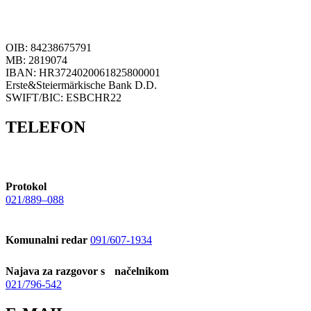
OIB: 84238675791
MB: 2819074
IBAN: HR3724020061825800001
Erste&Steiermärkische Bank D.D.
SWIFT/BIC: ESBCHR22
TELEFON
Protokol
021/889–088
Komunalni redar
091/607-1934
Najava za razgovor s načelnikom
021/796-542