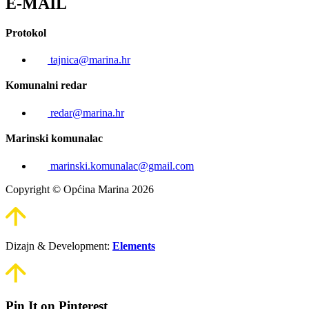
E-MAIL
Protokol
tajnica@marina.hr
Komunalni redar
redar@marina.hr
Marinski komunalac
marinski.komunalac@gmail.com
Copyright © Općina Marina 2026
Dizajn & Development:
Elements
Pin It on Pinterest