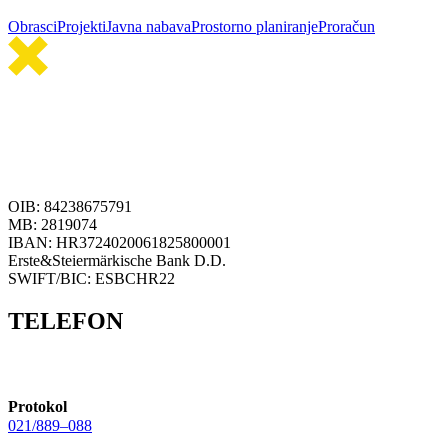
Obrasci
Projekti
Javna nabava
Prostorno planiranje
Proračun
OIB: 84238675791
MB: 2819074
IBAN: HR3724020061825800001
Erste&Steiermärkische Bank D.D.
SWIFT/BIC: ESBCHR22
TELEFON
Protokol
021/889–088