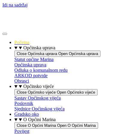
Idi na sadržaj
Početna
Općinska uprava
Close Općinska uprava
Open Općinska uprava
Statut općine Marina
Općinska uprava
Odluka o komunalnom redu
ARKOD potvrde
Obrasci
Općinsko vijeće
Close Općinsko vijeće
Open Općinsko vijeće
Sastav Općinskog vijeća
Poslovnik
Sjednice Općinskog vijeća
Gradsko oko
O Općini Marina
Close O Općini Marina
Open O Općini Marina
Povijest