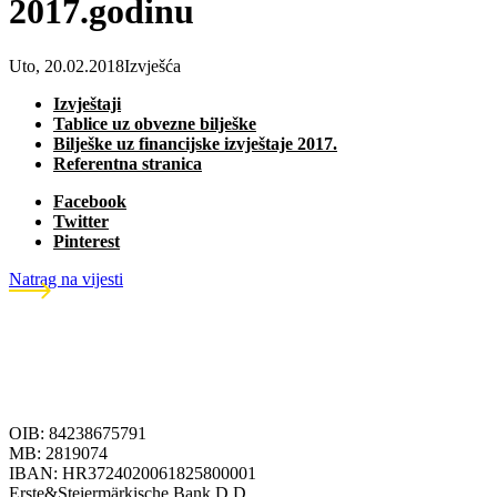
2017.godinu
Uto, 20.02.2018
Izvješća
Izvještaji
Tablice uz obvezne bilješke
Bilješke uz financijske izvještaje 2017.
Referentna stranica
Facebook
Twitter
Pinterest
Natrag na vijesti
OIB: 84238675791
MB: 2819074
IBAN: HR3724020061825800001
Erste&Steiermärkische Bank D.D.