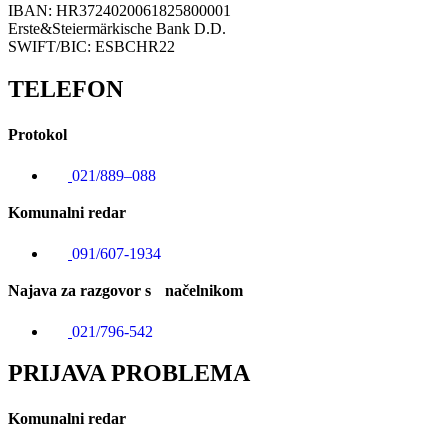
IBAN: HR3724020061825800001
Erste&Steiermärkische Bank D.D.
SWIFT/BIC: ESBCHR22
TELEFON
Protokol
021/889–088
Komunalni redar
091/607-1934
Najava za razgovor s načelnikom
021/796-542
PRIJAVA PROBLEMA
Komunalni redar