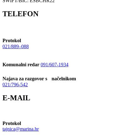
SWIFT/BIC: ESBCHR22
TELEFON
Protokol
021/889–088
Komunalni redar
091/607-1934
Najava za razgovor s načelnikom
021/796-542
E-MAIL
Protokol
tajnica@marina.hr