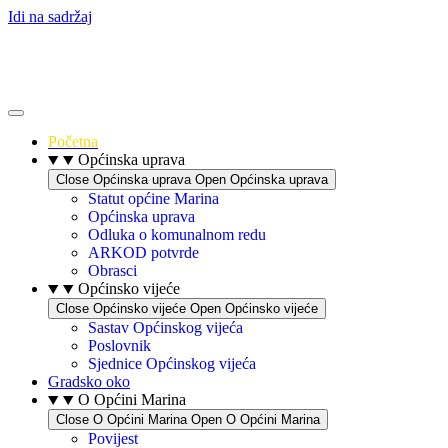
Idi na sadržaj
Početna
Općinska uprava
Close Općinska uprava
Open Općinska uprava
Statut općine Marina
Općinska uprava
Odluka o komunalnom redu
ARKOD potvrde
Obrasci
Općinsko vijeće
Close Općinsko vijeće
Open Općinsko vijeće
Sastav Općinskog vijeća
Poslovnik
Sjednice Općinskog vijeća
Gradsko oko
O Općini Marina
Close O Općini Marina
Open O Općini Marina
Povijest