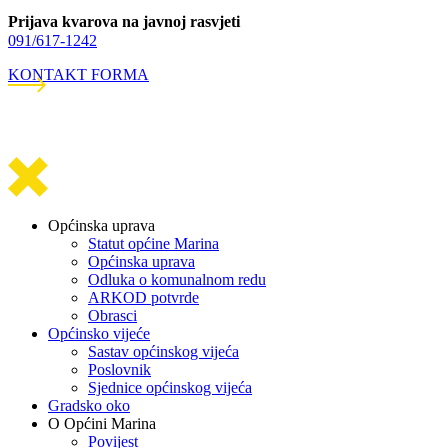
Prijava kvarova na javnoj rasvjeti
091/617-1242
KONTAKT FORMA
Općinska uprava
Statut općine Marina
Općinska uprava
Odluka o komunalnom redu
ARKOD potvrde
Obrasci
Općinsko vijeće
Sastav općinskog vijeća
Poslovnik
Sjednice općinskog vijeća
Gradsko oko
O Općini Marina
Povijest