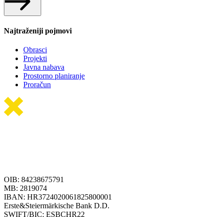
Najtraženiji pojmovi
Obrasci
Projekti
Javna nabava
Prostorno planiranje
Proračun
OIB: 84238675791
MB: 2819074
IBAN: HR3724020061825800001
Erste&Steiermärkische Bank D.D.
SWIFT/BIC: ESBCHR22