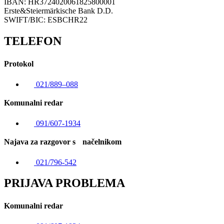
IBAN: HR3724020061825800001
Erste&Steiermärkische Bank D.D.
SWIFT/BIC: ESBCHR22
TELEFON
Protokol
021/889–088
Komunalni redar
091/607-1934
Najava za razgovor s načelnikom
021/796-542
PRIJAVA PROBLEMA
Komunalni redar