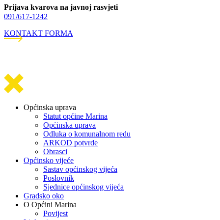
Prijava kvarova na javnoj rasvjeti
091/617-1242
KONTAKT FORMA
Općinska uprava
Statut općine Marina
Općinska uprava
Odluka o komunalnom redu
ARKOD potvrde
Obrasci
Općinsko vijeće
Sastav općinskog vijeća
Poslovnik
Sjednice općinskog vijeća
Gradsko oko
O Općini Marina
Povijest