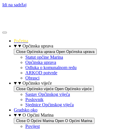
Idi na sadržaj
Početna
Općinska uprava
Close Općinska uprava
Open Općinska uprava
Statut općine Marina
Općinska uprava
Odluka o komunalnom redu
ARKOD potvrde
Obrasci
Općinsko vijeće
Close Općinsko vijeće
Open Općinsko vijeće
Sastav Općinskog vijeća
Poslovnik
Sjednice Općinskog vijeća
Gradsko oko
O Općini Marina
Close O Općini Marina
Open O Općini Marina
Povijest