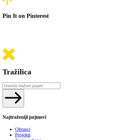
Pin It on Pinterest
Tražilica
Search
...
Najtraženiji pojmovi
Obrasci
Projekti