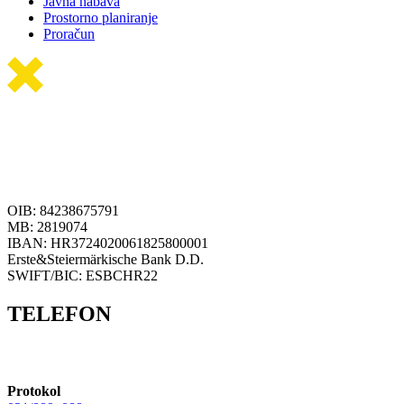
Javna nabava
Prostorno planiranje
Proračun
OIB: 84238675791
MB: 2819074
IBAN: HR3724020061825800001
Erste&Steiermärkische Bank D.D.
SWIFT/BIC: ESBCHR22
TELEFON
Protokol