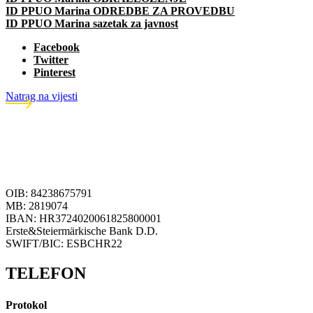
ID PPUO Marina ODREDBE ZA PROVEDBU
ID PPUO Marina sazetak za javnost
Facebook
Twitter
Pinterest
Natrag na vijesti
OIB: 84238675791
MB: 2819074
IBAN: HR3724020061825800001
Erste&Steiermärkische Bank D.D.
SWIFT/BIC: ESBCHR22
TELEFON
Protokol