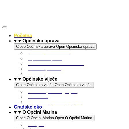
Idi
na
sadržaj
Početna
Općinska uprava
Close Općinska uprava
Open Općinska uprava
Statut općine Marina
Općinska uprava
Odluka o komunalnom redu
ARKOD potvrde
Obrasci
Općinsko vijeće
Close Općinsko vijeće
Open Općinsko vijeće
Sastav Općinskog vijeća
Poslovnik
Sjednice Općinskog vijeća
Gradsko oko
O Općini Marina
Close O Općini Marina
Open O Općini Marina
Povijest