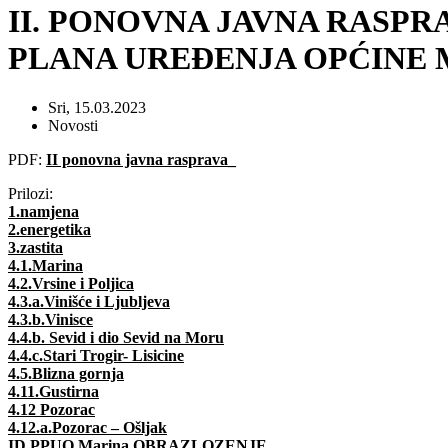
II. PONOVNA JAVNA RASP
PLANA UREĐENJA OPĆINE
Sri, 15.03.2023
Novosti
PDF:
II ponovna javna rasprava_
Prilozi:
1.namjena
2.energetika
3.zastita
4.1.Marina
4.2.Vrsine i Poljica
4.3.a.Vinišće i Ljubljeva
4.3.b.Vinisce
4.4.b. Sevid i dio Sevid na Moru
4.4.c.Stari Trogir- Lisicine
4.5.Blizna gornja
4.11.Gustirna
4.12 Pozorac
4.12.a.Pozorac – Ošljak
ID PPUO Marina OBRAZLOZENJE