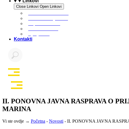
Linkovi
Close Linkovi
Open Linkovi
Marinski komunalac
Turistička zajednica
Župa sv. Jakova
Osnovna škola
Dječji vrtić
Kontakti
II. PONOVNA JAVNA RASPRAVA O P
MARINA
Vi ste ovdje →
Početna
-
Novosti
-
II. PONOVNA JAVNA RASP