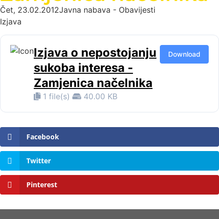
Čet, 23.02.2012
Javna nabava - Obavijesti
Izjava
Izjava o nepostojanju
Download
sukoba interesa -
Zamjenica načelnika
1 file(s)
40.00 KB
Facebook
Twitter
Pinterest