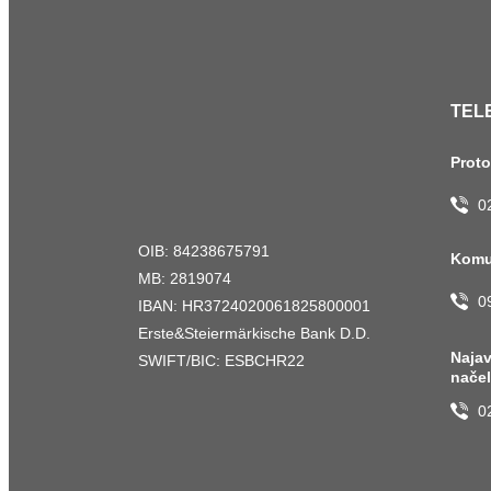
TEL
Prot
0
OIB: 84238675791
Komu
MB: 2819074
0
IBAN: HR3724020061825800001
Erste&Steiermärkische Bank D.D.
Naja
SWIFT/BIC: ESBCHR22
nače
0