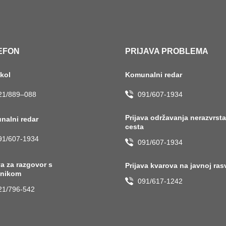
EFON
PRIJAVA PROBLEMA
okol
Komunalni redar
21/889–088
091/607-1934
Prijava održavanja nerazvrst
nalni redar
cesta
91/607-1934
091/607-1934
va za razgovor s
Prijava kvarova na javnoj ras
lnikom
091/617-1242
21/796-542