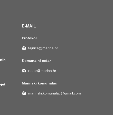
E-MAIL
Protokol
tajnica@marina.hr
anih
Komunalni redar
redar@marina.hr
Marinski komunalac
vjeti
marinski.komunalac@gmail.com