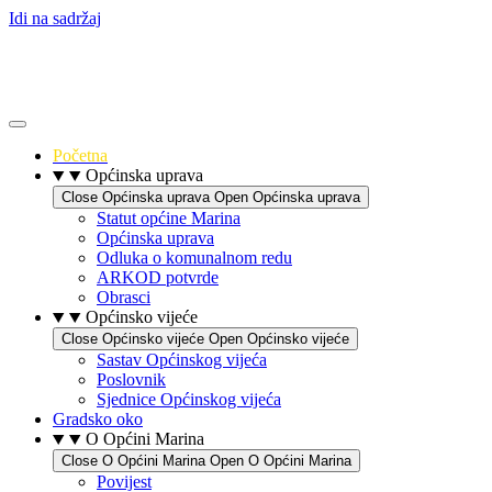
Idi na sadržaj
Početna
Općinska uprava
Close Općinska uprava
Open Općinska uprava
Statut općine Marina
Općinska uprava
Odluka o komunalnom redu
ARKOD potvrde
Obrasci
Općinsko vijeće
Close Općinsko vijeće
Open Općinsko vijeće
Sastav Općinskog vijeća
Poslovnik
Sjednice Općinskog vijeća
Gradsko oko
O Općini Marina
Close O Općini Marina
Open O Općini Marina
Povijest