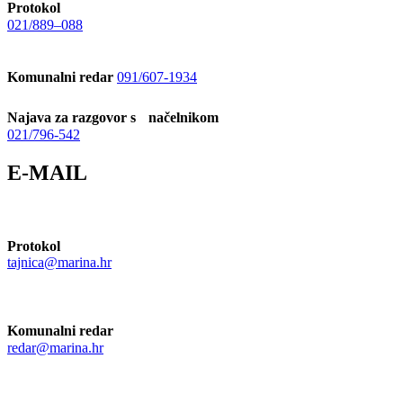
Protokol
021/889–088
Komunalni redar
091/607-1934
Najava za razgovor s načelnikom
021/796-542
E-MAIL
Protokol
tajnica@marina.hr
Komunalni redar
redar@marina.hr