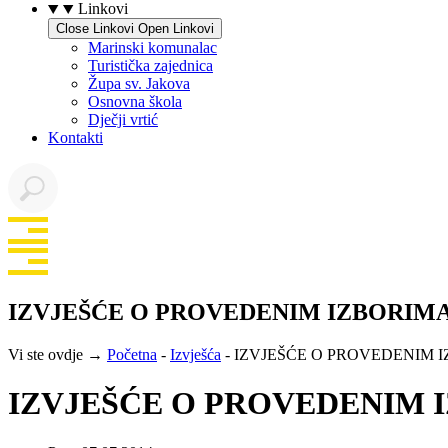
Linkovi
Close Linkovi
Open Linkovi
Marinski komunalac
Turistička zajednica
Župa sv. Jakova
Osnovna škola
Dječji vrtić
Kontakti
IZVJEŠĆE O PROVEDENIM IZBORIMA
Vi ste ovdje →
Početna
-
Izvješća
-
IZVJEŠĆE O PROVEDENIM I
IZVJEŠĆE O PROVEDENIM 