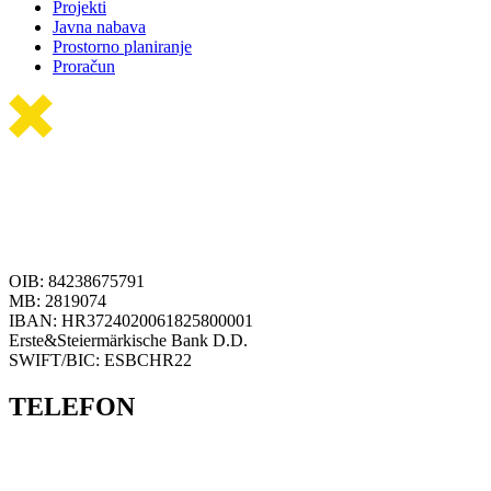
Projekti
Javna nabava
Prostorno planiranje
Proračun
OIB: 84238675791
MB: 2819074
IBAN: HR3724020061825800001
Erste&Steiermärkische Bank D.D.
SWIFT/BIC: ESBCHR22
TELEFON