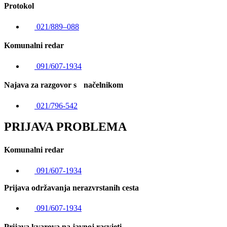
Protokol
021/889–088
Komunalni redar
091/607-1934
Najava za razgovor s načelnikom
021/796-542
PRIJAVA PROBLEMA
Komunalni redar
091/607-1934
Prijava održavanja nerazvrstanih cesta
091/607-1934
Prijava kvarova na javnoj rasvjeti