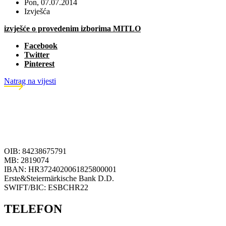
Pon, 07.07.2014
Izvješća
izvješće o provedenim izborima MITLO
Facebook
Twitter
Pinterest
Natrag na vijesti
OIB: 84238675791
MB: 2819074
IBAN: HR3724020061825800001
Erste&Steiermärkische Bank D.D.
SWIFT/BIC: ESBCHR22
TELEFON