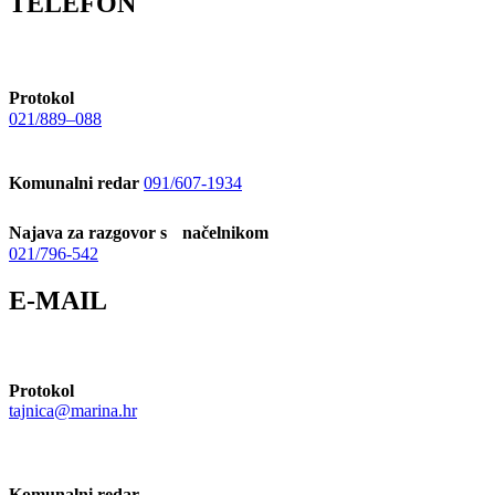
TELEFON
Protokol
021/889–088
Komunalni redar
091/607-1934
Najava za razgovor s načelnikom
021/796-542
E-MAIL
Protokol
tajnica@marina.hr
Komunalni redar