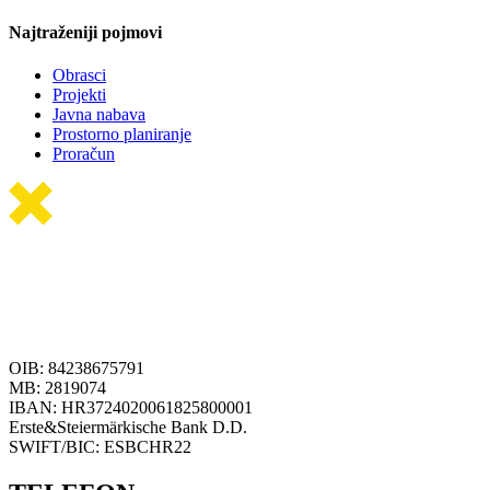
Najtraženiji pojmovi
Obrasci
Projekti
Javna nabava
Prostorno planiranje
Proračun
OIB: 84238675791
MB: 2819074
IBAN: HR3724020061825800001
Erste&Steiermärkische Bank D.D.
SWIFT/BIC: ESBCHR22