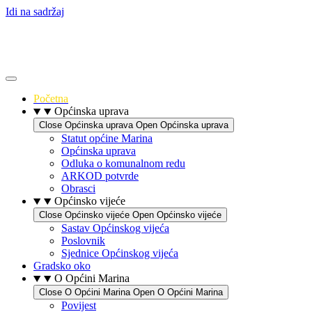
Idi na sadržaj
Početna
Općinska uprava
Close Općinska uprava
Open Općinska uprava
Statut općine Marina
Općinska uprava
Odluka o komunalnom redu
ARKOD potvrde
Obrasci
Općinsko vijeće
Close Općinsko vijeće
Open Općinsko vijeće
Sastav Općinskog vijeća
Poslovnik
Sjednice Općinskog vijeća
Gradsko oko
O Općini Marina
Close O Općini Marina
Open O Općini Marina
Povijest