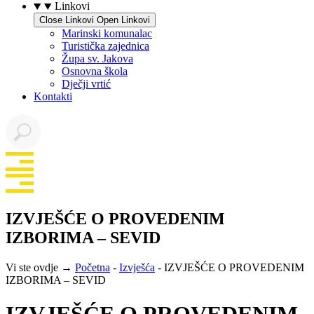
Linkovi
Close Linkovi
Open Linkovi
Marinski komunalac
Turistička zajednica
Župa sv. Jakova
Osnovna škola
Dječji vrtić
Kontakti
IZVJEŠĆE O PROVEDENIM
IZBORIMA – SEVID
Vi ste ovdje →
Početna
-
Izvješća
-
IZVJEŠĆE O PROVEDENIM
IZBORIMA – SEVID