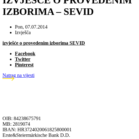
IZVJEŠĆE O PROVEDENIM
IZBORIMA – SEVID
Pon, 07.07.2014
Izvješća
izvješće o provedenim izborima SEVID
Facebook
Twitter
Pinterest
Natrag na vijesti
OIB: 84238675791
MB: 2819074
IBAN: HR3724020061825800001
Erste&Steiermärkische Bank D.D.