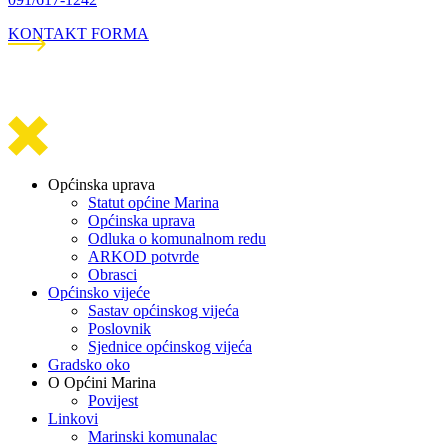
KONTAKT FORMA
Općinska uprava
Statut općine Marina
Općinska uprava
Odluka o komunalnom redu
ARKOD potvrde
Obrasci
Općinsko vijeće
Sastav općinskog vijeća
Poslovnik
Sjednice općinskog vijeća
Gradsko oko
O Općini Marina
Povijest
Linkovi
Marinski komunalac