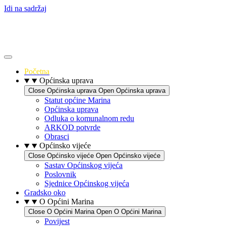
Idi na sadržaj
Početna
Općinska uprava
Close Općinska uprava
Open Općinska uprava
Statut općine Marina
Općinska uprava
Odluka o komunalnom redu
ARKOD potvrde
Obrasci
Općinsko vijeće
Close Općinsko vijeće
Open Općinsko vijeće
Sastav Općinskog vijeća
Poslovnik
Sjednice Općinskog vijeća
Gradsko oko
O Općini Marina
Close O Općini Marina
Open O Općini Marina
Povijest