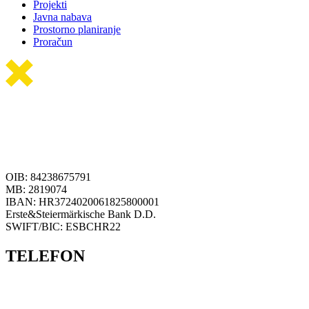
Projekti
Javna nabava
Prostorno planiranje
Proračun
OIB: 84238675791
MB: 2819074
IBAN: HR3724020061825800001
Erste&Steiermärkische Bank D.D.
SWIFT/BIC: ESBCHR22
TELEFON