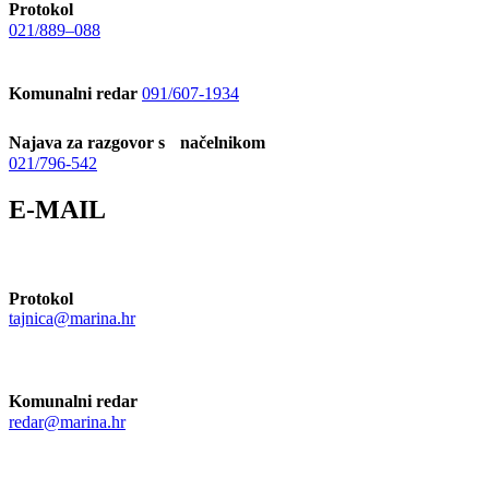
Protokol
021/889–088
Komunalni redar
091/607-1934
Najava za razgovor s načelnikom
021/796-542
E-MAIL
Protokol
tajnica@marina.hr
Komunalni redar
redar@marina.hr