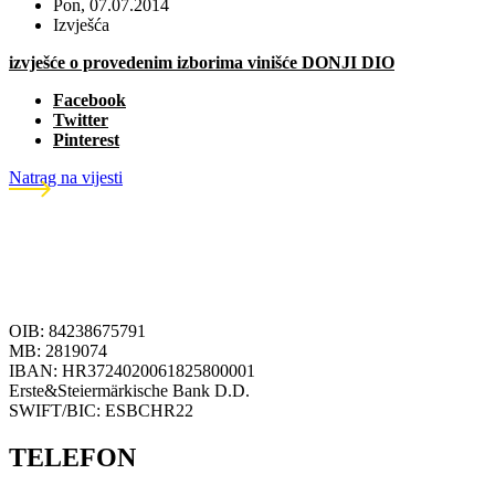
Pon, 07.07.2014
Izvješća
izvješće o provedenim izborima vinišće DONJI DIO
Facebook
Twitter
Pinterest
Natrag na vijesti
OIB: 84238675791
MB: 2819074
IBAN: HR3724020061825800001
Erste&Steiermärkische Bank D.D.
SWIFT/BIC: ESBCHR22
TELEFON