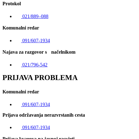
Protokol
021/889–088
Komunalni redar
091/607-1934
Najava za razgovor s načelnikom
021/796-542
PRIJAVA PROBLEMA
Komunalni redar
091/607-1934
Prijava održavanja nerazvrstanih cesta
091/607-1934
Prijava kvarova na javnoj rasvjeti