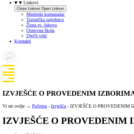
Linkovi
Close Linkovi
Open Linkovi
Marinski komunalac
Turistička zajednica
Župa sv. Jakova
Osnovna škola
Dječji vrtić
Kontakti
IZVJEŠĆE O PROVEDENIM IZBORIMA –
Vi ste ovdje →
Početna
-
Izvješća
-
IZVJEŠĆE O PROVEDENIM IZ
IZVJEŠĆE O PROVEDENIM IZ