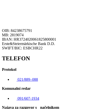
OIB: 84238675791
MB: 2819074
IBAN: HR3724020061825800001
Erste&Steiermärkische Bank D.D.
SWIFT/BIC: ESBCHR22
TELEFON
Protokol
021/889–088
Komunalni redar
091/607-1934
Najava za razgovor s načelnikom