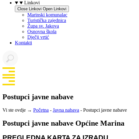
Linkovi
Close Linkovi
Open Linkovi
Marinski komunalac
Turistička zajednica
Župa sv. Jakova
Osnovna škola
Dječji vrtić
Kontakti
Postupci javne nabave
Vi ste ovdje →
Početna
-
Javna nabava
-
Postupci javne nabave
Postupci javne nabave Općine Marina
PREGLEDNA KARTA ZA IZRADU