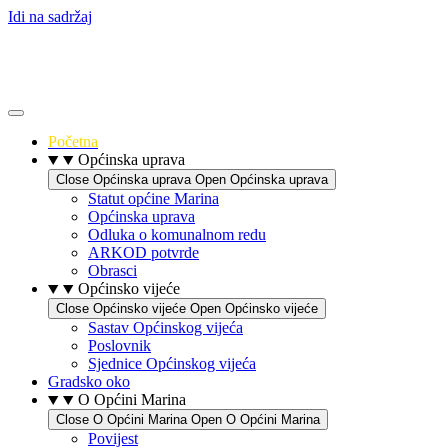
Idi na sadržaj
Početna
Općinska uprava
Close Općinska uprava
Open Općinska uprava
Statut općine Marina
Općinska uprava
Odluka o komunalnom redu
ARKOD potvrde
Obrasci
Općinsko vijeće
Close Općinsko vijeće
Open Općinsko vijeće
Sastav Općinskog vijeća
Poslovnik
Sjednice Općinskog vijeća
Gradsko oko
O Općini Marina
Close O Općini Marina
Open O Općini Marina
Povijest