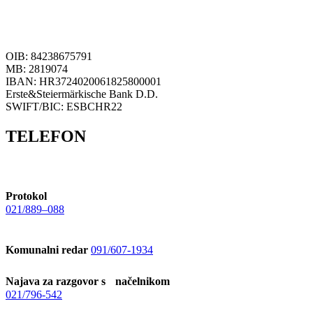
OIB: 84238675791
MB: 2819074
IBAN: HR3724020061825800001
Erste&Steiermärkische Bank D.D.
SWIFT/BIC: ESBCHR22
TELEFON
Protokol
021/889–088
Komunalni redar
091/607-1934
Najava za razgovor s načelnikom
021/796-542