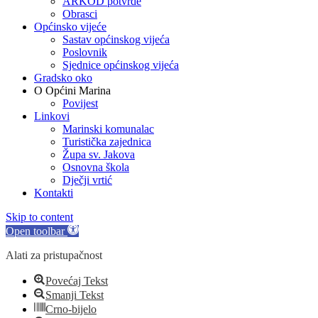
ARKOD potvrde
Obrasci
Općinsko vijeće
Sastav općinskog vijeća
Poslovnik
Sjednice općinskog vijeća
Gradsko oko
O Općini Marina
Povijest
Linkovi
Marinski komunalac
Turistička zajednica
Župa sv. Jakova
Osnovna škola
Dječji vrtić
Kontakti
Skip to content
Open toolbar
Alati za pristupačnost
Povećaj Tekst
Smanji Tekst
Crno-bijelo